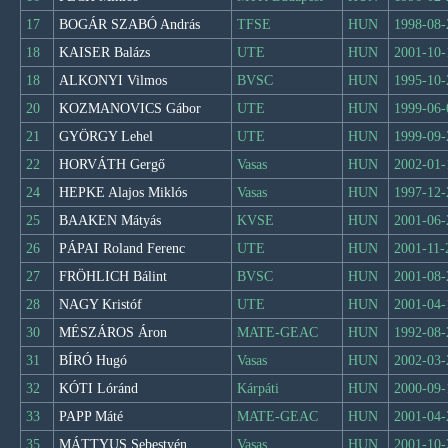
17
BOGÁR SZABÓ András
TFSE
HUN
1998-08-
18
KAISER Balázs
UTE
HUN
2001-10-
18
ALKONYI Vilmos
BVSC
HUN
1995-10-
20
KOZMANOVICS Gábor
UTE
HUN
1999-06-
21
GYÖRGY Lehel
UTE
HUN
1999-09-
22
HORVÁTH Gergő
Vasas
HUN
2002-01-
24
HEPKE Alajos Miklós
Vasas
HUN
1997-12-
25
BAAKEN Mátyás
KVSE
HUN
2001-06-
26
PÁPAI Roland Ferenc
UTE
HUN
2001-11-
27
FRÖHLICH Bálint
BVSC
HUN
2001-08-
28
NAGY Kristóf
UTE
HUN
2001-04-
30
MÉSZÁROS Áron
MATE-GEAC
HUN
1992-08-
31
BÍRÓ Hugó
Vasas
HUN
2002-03-
32
KÓTI Lóránd
Kárpáti
HUN
2000-09-
33
PAPP Máté
MATE-GEAC
HUN
2001-04-
35
MÁTTYUS Sebestyén
Vasas
HUN
2001-10-