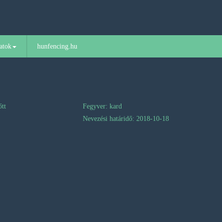
atok
hunfencing.hu
őtt
Fegyver: kard
Nevezési határidő: 2018-10-18