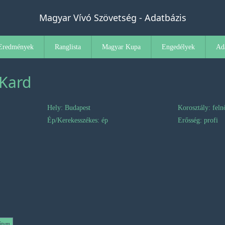
Magyar Vívó Szövetség - Adatbázis
Eredmények
Ranglista
Magyar Kupa
Engedélyek
Ad
 Kard
Hely: Budapest
Korosztály: feln
Ép/Kerekesszékes: ép
Erősség: profi
dátum