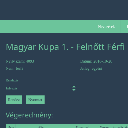
Nevezések
Magyar Kupa 1. - Felnőtt Férfi
Nyilv.szám: 4093
Dátum: 2018-10-20
Nem: férfi
Jelleg: egyéni
Rendezés:
Végeredmény:
Hely
Név
Egyesület
Nemzet
Születési 