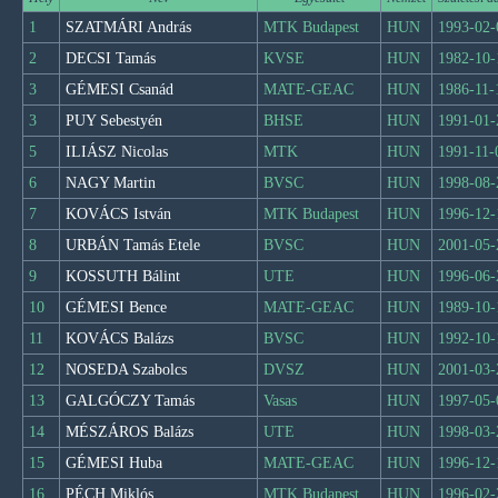
1
SZATMÁRI András
MTK Budapest
HUN
1993-02-
2
DECSI Tamás
KVSE
HUN
1982-10-
3
GÉMESI Csanád
MATE-GEAC
HUN
1986-11-
3
PUY Sebestyén
BHSE
HUN
1991-01-
5
ILIÁSZ Nicolas
MTK
HUN
1991-11-
6
NAGY Martin
BVSC
HUN
1998-08-
7
KOVÁCS István
MTK Budapest
HUN
1996-12-
8
URBÁN Tamás Etele
BVSC
HUN
2001-05-
9
KOSSUTH Bálint
UTE
HUN
1996-06-
10
GÉMESI Bence
MATE-GEAC
HUN
1989-10-
11
KOVÁCS Balázs
BVSC
HUN
1992-10-
12
NOSEDA Szabolcs
DVSZ
HUN
2001-03-
13
GALGÓCZY Tamás
Vasas
HUN
1997-05-
14
MÉSZÁROS Balázs
UTE
HUN
1998-03-
15
GÉMESI Huba
MATE-GEAC
HUN
1996-12-
16
PÉCH Miklós
MTK Budapest
HUN
1996-02-