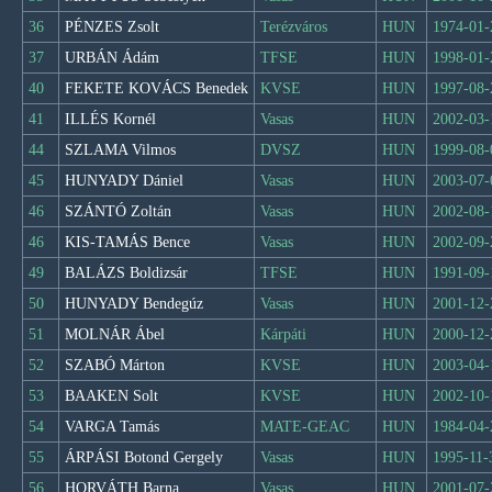
36
PÉNZES Zsolt
Terézváros
HUN
1974-01-
37
URBÁN Ádám
TFSE
HUN
1998-01-
40
FEKETE KOVÁCS Benedek
KVSE
HUN
1997-08-
41
ILLÉS Kornél
Vasas
HUN
2002-03-
44
SZLAMA Vilmos
DVSZ
HUN
1999-08-
45
HUNYADY Dániel
Vasas
HUN
2003-07-
46
SZÁNTÓ Zoltán
Vasas
HUN
2002-08-
46
KIS-TAMÁS Bence
Vasas
HUN
2002-09-
49
BALÁZS Boldizsár
TFSE
HUN
1991-09-
50
HUNYADY Bendegúz
Vasas
HUN
2001-12-
51
MOLNÁR Ábel
Kárpáti
HUN
2000-12-
52
SZABÓ Márton
KVSE
HUN
2003-04-
53
BAAKEN Solt
KVSE
HUN
2002-10-
54
VARGA Tamás
MATE-GEAC
HUN
1984-04-
55
ÁRPÁSI Botond Gergely
Vasas
HUN
1995-11-
56
HORVÁTH Barna
Vasas
HUN
2001-07-