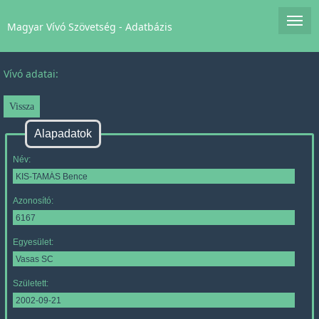
Magyar Vívó Szövetség - Adatbázis
Vívó adatai:
Alapadatok
Név:
Azonosító:
Egyesület:
Született: