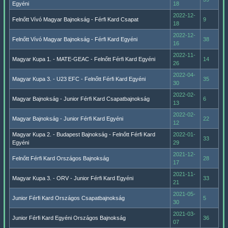
Egyéni
18
2022-12-
Felnőtt Vívó Magyar Bajnokság - Férfi Kard Csapat
9
18
2022-12-
Felnőtt Vívó Magyar Bajnokság - Férfi Kard Egyéni
38
16
2022-11-
Magyar Kupa 1. - MATE-GEAC - Felnőtt Férfi Kard Egyéni
14
26
2022-04-
Magyar Kupa 3. - U23 EFC - Felnőtt Férfi Kard Egyéni
35
30
2022-02-
Magyar Bajnokság - Junior Férfi Kard Csapatbajnokság
6
13
2022-02-
Magyar Bajnokság - Junior Férfi Kard Egyéni
22
12
Magyar Kupa 2. - Budapest Bajnokság - Felnőtt Férfi Kard
2022-01-
33
Egyéni
29
2021-12-
Felnőtt Férfi Kard Országos Bajnokság
28
17
2021-11-
Magyar Kupa 3. - ORV - Junior Férfi Kard Egyéni
33
21
2021-05-
Junior Férfi Kard Országos Csapatbajnokság
5
30
2021-03-
Junior Férfi Kard Egyéni Országos Bajnokság
36
07