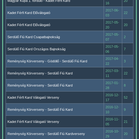
Magyar Kupa 1. forduló - Kadet Férfi Kard
20
16
2017-06-
Kadet Férfi Kard Előválogató
22
03
2017-05-
Kadet Férfi Kard Előválogató
20
20
2017-05-
Serdülő Fiú Kard Csapatbajnokság
2
07
2017-05-
Serdülő Fiú Kard Országos Bajnokság
7
06
2017-04-
Reménység Körverseny - Gödöllő - Serdülő Fiú Kard
3
22
2017-03-
Reménység Körverseny - Serdülő Fiú Kard
22
11
2017-01-
Reménység Körverseny - Serdülő Fiú Kard
8
28
2016-12-
Kadet Férfi Kard Válogató Verseny
52
17
2016-12-
Reménység Körverseny - Serdülő Fiú Kard
9
10
2016-11-
Kadet Férfi Kard Válogató Verseny
21
05
2016-10-
Reménység Körverseny - Serdülő Fiú Kardverseny
20
29