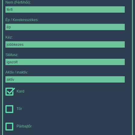
Nem (Férfi/női):
Ép / Kerekesszékes:
Kéz:
Státusz:
AKtív / inaktív:
Kard
Tőr
Párbajtőr