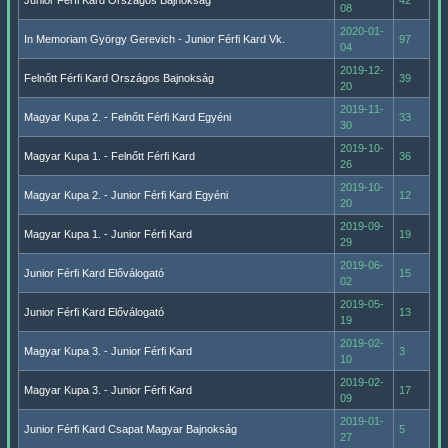
Junior Férfi Kard Országos Bajnokság
42
08
2020-01-
In Memoriam György Gerevich - Junior Férfi Kard Vk.
97
04
2019-12-
Felnőtt Férfi Kard Országos Bajnokság
39
20
2019-11-
Magyar Kupa 2. - Felnőtt Férfi Kard Egyéni
33
30
2019-10-
Magyar Kupa 1. - Felnőtt Férfi Kard
36
26
2019-10-
Magyar Kupa 2. - Junior Férfi Kard Egyéni
12
20
2019-09-
Magyar Kupa 1. - Junior Férfi Kard
19
29
2019-06-
Junior Férfi Kard Előválogató
15
02
2019-05-
Junior Férfi Kard Előválogató
13
19
2019-02-
Magyar Kupa 3. - Junior Férfi Kard
3
10
2019-02-
Magyar Kupa 3. - Junior Férfi Kard
17
09
2019-01-
Junior Férfi Kard Csapat Magyar Bajnokság
5
27