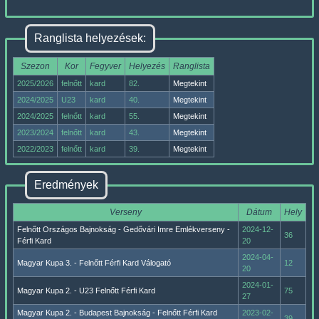
Ranglista helyezések:
Szezon
Kor
Fegyver
Helyezés
Ranglista
2025/2026
felnőtt
kard
82.
Megtekint
2024/2025
U23
kard
40.
Megtekint
2024/2025
felnőtt
kard
55.
Megtekint
2023/2024
felnőtt
kard
43.
Megtekint
2022/2023
felnőtt
kard
39.
Megtekint
Eredmények
Verseny
Dátum
Hely
Felnőtt Országos Bajnokság - Gedővári Imre Emlékverseny -
2024-12-
36
Férfi Kard
20
2024-04-
Magyar Kupa 3. - Felnőtt Férfi Kard Válogató
12
20
2024-01-
Magyar Kupa 2. - U23 Felnőtt Férfi Kard
75
27
Magyar Kupa 2. - Budapest Bajnokság - Felnőtt Férfi Kard
2023-02-
39