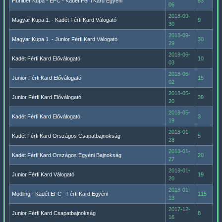
Huniber Kupa - EFC - Kadét Férfi Kard Egyéni
53
06
2018-09-
Magyar Kupa 1. - Kadét Férfi Kard Válogató
9
30
2018-09-
Magyar Kupa 1. - Junior Férfi Kard Válogató
30
29
2018-06-
Kadét Férfi Kard Előválogató
10
03
2018-06-
Junior Férfi Kard Előválogató
15
02
2018-05-
Junior Férfi Kard Előválogató
39
20
2018-05-
Kadét Férfi Kard Előválogató
3
19
2018-01-
Kadét Férfi Kard Országos Csapatbajnokság
5
28
2018-01-
Kadét Férfi Kard Országos Egyéni Bajnokság
20
27
2018-01-
Junior Férfi Kard Válogató
19
20
2018-01-
Mödling - Kadét EFC - Férfi Kard Egyéni
115
13
2017-12-
Junior Férfi Kard Csapatbajnokság
8
16