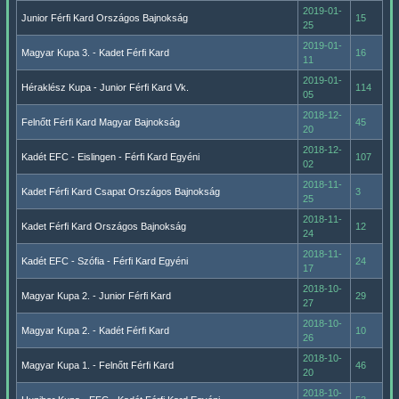
2019-01-
Junior Férfi Kard Országos Bajnokság
15
25
2019-01-
Magyar Kupa 3. - Kadet Férfi Kard
16
11
2019-01-
Héraklész Kupa - Junior Férfi Kard Vk.
114
05
2018-12-
Felnőtt Férfi Kard Magyar Bajnokság
45
20
2018-12-
Kadét EFC - Eislingen - Férfi Kard Egyéni
107
02
2018-11-
Kadet Férfi Kard Csapat Országos Bajnokság
3
25
2018-11-
Kadet Férfi Kard Országos Bajnokság
12
24
2018-11-
Kadét EFC - Szófia - Férfi Kard Egyéni
24
17
2018-10-
Magyar Kupa 2. - Junior Férfi Kard
29
27
2018-10-
Magyar Kupa 2. - Kadét Férfi Kard
10
26
2018-10-
Magyar Kupa 1. - Felnőtt Férfi Kard
46
20
2018-10-