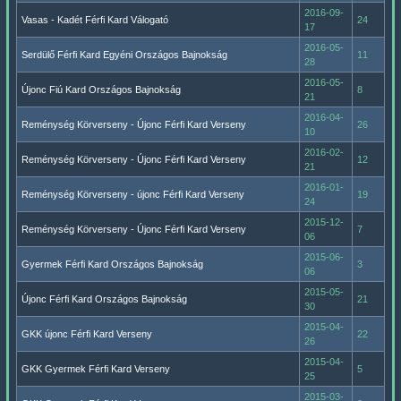
2016-09-
Vasas - Kadét Férfi Kard Válogató
24
17
2016-05-
Serdülő Férfi Kard Egyéni Országos Bajnokság
11
28
2016-05-
Újonc Fiú Kard Országos Bajnokság
8
21
2016-04-
Reménység Körverseny - Újonc Férfi Kard Verseny
26
10
2016-02-
Reménység Körverseny - Újonc Férfi Kard Verseny
12
21
2016-01-
Reménység Körverseny - újonc Férfi Kard Verseny
19
24
2015-12-
Reménység Körverseny - Újonc Férfi Kard Verseny
7
06
2015-06-
Gyermek Férfi Kard Országos Bajnokság
3
06
2015-05-
Újonc Férfi Kard Országos Bajnokság
21
30
2015-04-
GKK újonc Férfi Kard Verseny
22
26
2015-04-
GKK Gyermek Férfi Kard Verseny
5
25
2015-03-