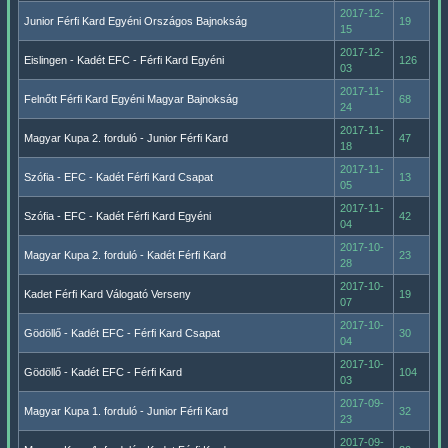
2017-12-
Junior Férfi Kard Egyéni Országos Bajnokság
19
15
2017-12-
Eislingen - Kadét EFC - Férfi Kard Egyéni
126
03
2017-11-
Felnőtt Férfi Kard Egyéni Magyar Bajnokság
68
24
2017-11-
Magyar Kupa 2. forduló - Junior Férfi Kard
47
18
2017-11-
Szófia - EFC - Kadét Férfi Kard Csapat
13
05
2017-11-
Szófia - EFC - Kadét Férfi Kard Egyéni
42
04
2017-10-
Magyar Kupa 2. forduló - Kadét Férfi Kard
23
28
2017-10-
Kadet Férfi Kard Válogató Verseny
19
07
2017-10-
Gödöllő - Kadét EFC - Férfi Kard Csapat
30
04
2017-10-
Gödöllő - Kadét EFC - Férfi Kard
104
03
2017-09-
Magyar Kupa 1. forduló - Junior Férfi Kard
32
23
2017-09-