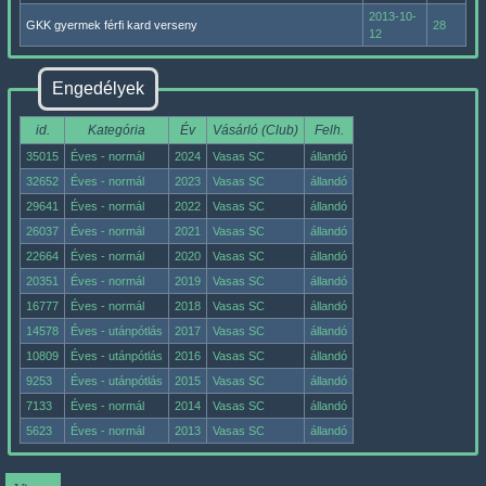
2013-10-
GKK gyermek férfi kard verseny
28
12
Engedélyek
id.
Kategória
Év
Vásárló (Club)
Felh.
35015
Éves - normál
2024
Vasas SC
állandó
32652
Éves - normál
2023
Vasas SC
állandó
29641
Éves - normál
2022
Vasas SC
állandó
26037
Éves - normál
2021
Vasas SC
állandó
22664
Éves - normál
2020
Vasas SC
állandó
20351
Éves - normál
2019
Vasas SC
állandó
16777
Éves - normál
2018
Vasas SC
állandó
14578
Éves - utánpótlás
2017
Vasas SC
állandó
10809
Éves - utánpótlás
2016
Vasas SC
állandó
9253
Éves - utánpótlás
2015
Vasas SC
állandó
7133
Éves - normál
2014
Vasas SC
állandó
5623
Éves - normál
2013
Vasas SC
állandó