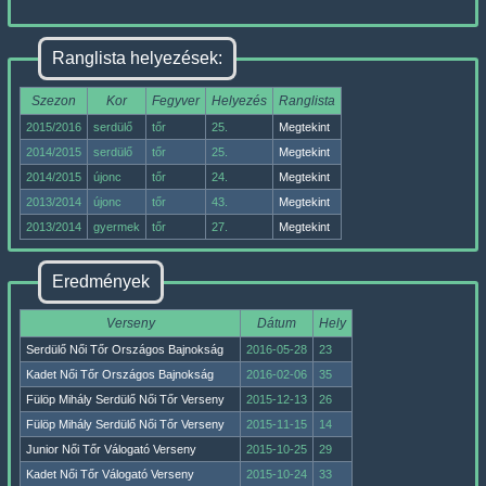
Ranglista helyezések:
Szezon
Kor
Fegyver
Helyezés
Ranglista
2015/2016
serdülő
tőr
25.
Megtekint
2014/2015
serdülő
tőr
25.
Megtekint
2014/2015
újonc
tőr
24.
Megtekint
2013/2014
újonc
tőr
43.
Megtekint
2013/2014
gyermek
tőr
27.
Megtekint
Eredmények
Verseny
Dátum
Hely
Serdülő Női Tőr Országos Bajnokság
2016-05-28
23
Kadet Női Tőr Országos Bajnokság
2016-02-06
35
Fülöp Mihály Serdülő Női Tőr Verseny
2015-12-13
26
Fülöp Mihály Serdülő Női Tőr Verseny
2015-11-15
14
Junior Női Tőr Válogató Verseny
2015-10-25
29
Kadet Női Tőr Válogató Verseny
2015-10-24
33