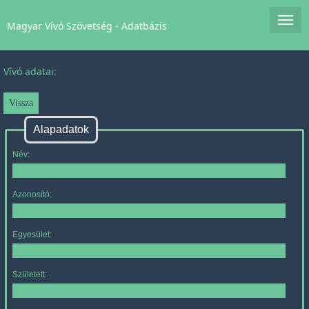
Magyar Vívó Szövetség - Adatbázis
Vívó adatai:
Alapadatok
Név:
Azonosító:
Egyesület:
Született: