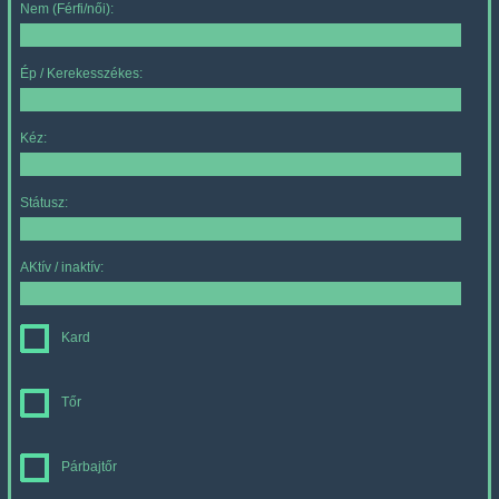
Nem (Férfi/női):
Ép / Kerekesszékes:
Kéz:
Státusz:
AKtív / inaktív:
Kard
Tőr
Párbajtőr