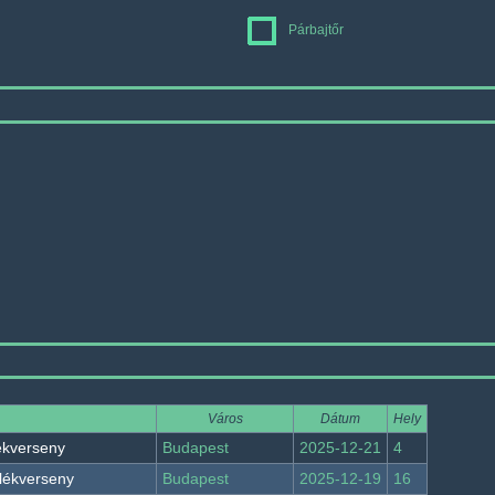
Párbajtőr
Város
Dátum
Hely
ékverseny
Budapest
2025-12-21
4
lékverseny
Budapest
2025-12-19
16