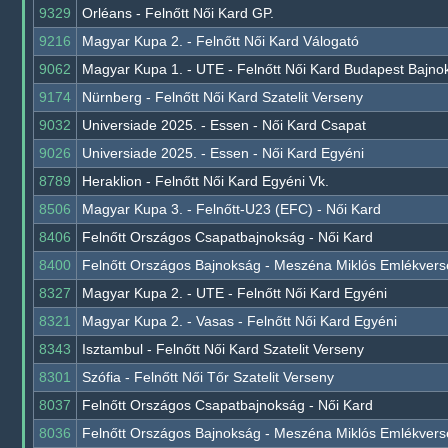
9329
Orléans - Felnőtt Női Kard GP.
9216
Magyar Kupa 2. - Felnőtt Női Kard Válogató
9062
Magyar Kupa 1. - UTE - Felnőtt Női Kard Budapest Bajno
9174
Nürnberg - Felnőtt Női Kard Szatelit Verseny
9032
Universiade 2025. - Essen - Női Kard Csapat
9026
Universiade 2025. - Essen - Női Kard Egyéni
8789
Heraklion - Felnőtt Női Kard Egyéni Vk.
8506
Magyar Kupa 3. - Felnőtt-U23 (EFC) - Női Kard
8406
Felnőtt Országos Csapatbajnokság - Női Kard
8400
Felnőtt Országos Bajnokság - Meszéna Miklós Emlékvers
8327
Magyar Kupa 2. - UTE - Felnőtt Női Kard Egyéni
8321
Magyar Kupa 2. - Vasas - Felnőtt Női Kard Egyéni
8343
Isztambul - Felnőtt Női Kard Szatelit Verseny
8301
Szófia - Felnőtt Női Tőr Szatelit Verseny
8037
Felnőtt Országos Csapatbajnokság - Női Kard
8036
Felnőtt Országos Bajnokság - Meszéna Miklós Emlékvers