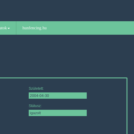
atok
hunfencing.hu
Született:
Státusz: