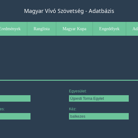
Magyar Vívó Szövetség - Adatbázis
Eredmények
Ranglista
Magyar Kupa
Engedélyek
Ad
Egyesület:
es:
Kéz: