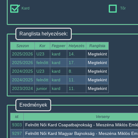
Kard
Tőr
Ranglista helyezések:
Szezon
Kor
Fegyver
Helyezés
Ranglista
2025/2026
U23
kard
14.
Megtekint
2025/2026
felnőtt
kard
17.
Megtekint
2024/2025
U23
kard
8.
Megtekint
2024/2025
felnőtt
kard
11.
Megtekint
2023/2024
junior
kard
11.
Megtekint
Eredmények
id.
Verseny
9303
Felnőtt Női Kard Csapatbajnokság - Meszéna Miklós Eml
9297
Felnőtt Női Kard Magyar Bajnokság - Meszéna Miklós Em