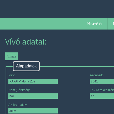
Nevezések
Vívó adatai:
Alapadatok
Név:
Azonosító:
Nem (Férfi/női):
Ép / Kerekesszék
AKtív / inaktív: