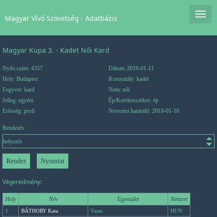
Magyar Vívó Szövetség - Adatbázis
Magyar Kupa 3. - Kadet Női Kard
Nyilv.szám: 4357
Dátum: 2019-01-11
Hely: Budapest
Korosztály: kadét
Fegyver: kard
Nem: női
Jelleg: egyéni
Ép/Kerekesszékes: ép
Erősség: profi
Nevezési határidő: 2019-01-10
Rendezés:
Végeredmény:
Hely
Név
Egyesület
Nemzet
1
BÁTHORY Kata
Vasas
HUN