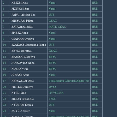
2
KESZEI Kira
Vasas
HUN
3
FENYŐSI Zita
Vasas
HUN
3
PÁPAI Viktória Zoé
UTE
HUN
5
MISSURAI Pálma
GEAC
HUN
7
BATA Anna Édua
MATE-GEAC
HUN
8
SPIESZ Anna
Vasas
HUN
9
CSAPODI Orsolya
Vasas
HUN
10
SZAKÁCS Zsuzsanna Panna
UTE
HUN
11
BEVIZ Dorottya
GEAC
HUN
12
BRASSAI Dorottya
BVSC
HUN
14
JANKOVICS Anna
BVSC
HUN
15
KOBRA Virág
BVSC
HUN
16
JUHÁSZ Anna
Vasas
HUN
17
HERCZEGH Dóra
Törökbálinti Gerevich Aladár VE
HUN
20
PINTÉR Dorottya
DVSZ
HUN
21
NYÍRI Villő
NYVSC KK
HUN
22
SIMON Petronella
TFSE
HUN
23
NYULASI Emma
UTE
HUN
24
EGYÜD Eszter
Vasas
HUN
25
KOVÁCS Zsanett
Törökbálinti Gerevich Aladár VE
HUN