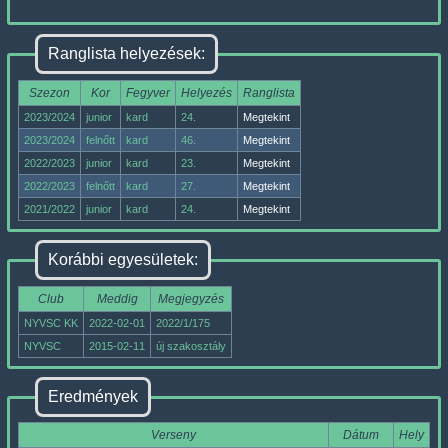
Ranglista helyezések:
Szezon
Kor
Fegyver
Helyezés
Ranglista
2023/2024
junior
kard
24.
Megtekint
2023/2024
felnőtt
kard
46.
Megtekint
2022/2023
junior
kard
23.
Megtekint
2022/2023
felnőtt
kard
27.
Megtekint
2021/2022
junior
kard
24.
Megtekint
Korábbi egyesületek:
Club
Meddig
Megjegyzés
NYVSC KK
2022-02-01
2022/1/175
NYVSC
2015-02-11
új szakosztály
Eredmények
Verseny
Dátum
Hely