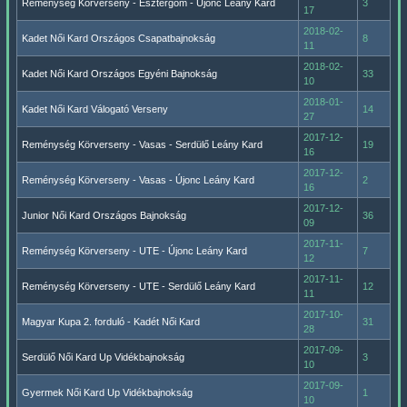
Reménység Körverseny - Esztergom - Újonc Leány Kard
3
17
2018-02-
Kadet Női Kard Országos Csapatbajnokság
8
11
2018-02-
Kadet Női Kard Országos Egyéni Bajnokság
33
10
2018-01-
Kadet Női Kard Válogató Verseny
14
27
2017-12-
Reménység Körverseny - Vasas - Serdülő Leány Kard
19
16
2017-12-
Reménység Körverseny - Vasas - Újonc Leány Kard
2
16
2017-12-
Junior Női Kard Országos Bajnokság
36
09
2017-11-
Reménység Körverseny - UTE - Újonc Leány Kard
7
12
2017-11-
Reménység Körverseny - UTE - Serdülő Leány Kard
12
11
2017-10-
Magyar Kupa 2. forduló - Kadét Női Kard
31
28
2017-09-
Serdülő Női Kard Up Vidékbajnokság
3
10
2017-09-
Gyermek Női Kard Up Vidékbajnokság
1
10