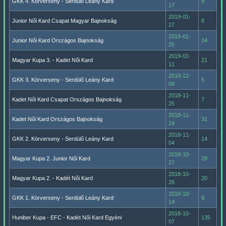
GKK 4. Körverseny - Serdülő Leány Kard
9
17
2019-01-
Junior Női Kard Csapat Magyar Bajnokság
8
27
2019-01-
Junior Női Kard Országos Bajnokság
34
25
2019-01-
Magyar Kupa 3. - Kadet Női Kard
21
11
2018-12-
GKK 3. Körverseny - Serdülő Leány Kard
5
09
2018-11-
Kadet Női Kard Csapat Országos Bajnokság
7
25
2018-11-
Kadet Női Kard Országos Bajnokság
31
24
2018-11-
GKK 2. Körverseny - Serdülő Leány Kard
14
04
2018-10-
Magyar Kupa 2. Junior Női Kard
28
27
2018-10-
Magyar Kupa 2. - Kadét Női Kard
20
26
2018-10-
GKK 1. Körverseny - Serdülő Leány Kard
8
14
2018-10-
Huniber Kupa - EFC - Kadét Női Kard Egyéni
135
07