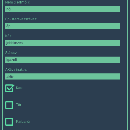
Nem (Férfi/női):
Ép / Kerekesszékes:
Kéz:
Státusz:
AKtív / inaktív:
Kard
Tőr
Párbajtőr