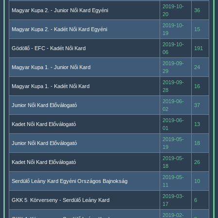
2019-10-
Magyar Kupa 2. - Junior Női Kard Egyéni
36
20
2019-10-
Magyar Kupa 2. - Kadét Női Kard Egyéni
15
19
2019-10-
Gödöllő - EFC - Kadét Női Kard
191
06
2019-09-
Magyar Kupa 1. - Junior Női Kard
24
29
2019-09-
Magyar Kupa 1. - Kadét Női Kard
16
28
2019-06-
Junior Női Kard Előválogató
37
02
2019-06-
Kadet Női Kard Előválogató
13
01
2019-05-
Junior Női Kard Előválogató
18
19
2019-05-
Kadet Női Kard Előválogató
26
18
2019-05-
Serdülő Leány Kard Egyéni Országos Bajnokság
10
11
2019-03-
GKK 5. Körverseny - Serdülő Leány Kard
6
17
2019-02-