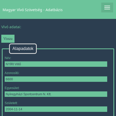
Magyar Vívó Szövetség - Adatbázis
Vívó adatai:
Alapadatok
Név:
Azonosító:
Egyesület:
Született: