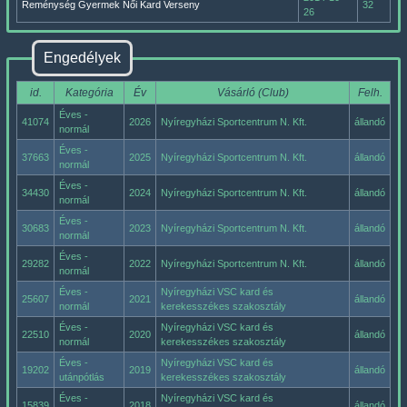
Reménység Gyermek Női Kard Verseny
32
26
Engedélyek
id.
Kategória
Év
Vásárló (Club)
Felh.
Éves -
41074
2026
Nyíregyházi Sportcentrum N. Kft.
állandó
normál
Éves -
37663
2025
Nyíregyházi Sportcentrum N. Kft.
állandó
normál
Éves -
34430
2024
Nyíregyházi Sportcentrum N. Kft.
állandó
normál
Éves -
30683
2023
Nyíregyházi Sportcentrum N. Kft.
állandó
normál
Éves -
29282
2022
Nyíregyházi Sportcentrum N. Kft.
állandó
normál
Éves -
Nyíregyházi VSC kard és
25607
2021
állandó
normál
kerekesszékes szakosztály
Éves -
Nyíregyházi VSC kard és
22510
2020
állandó
normál
kerekesszékes szakosztály
Éves -
Nyíregyházi VSC kard és
19202
2019
állandó
utánpótlás
kerekesszékes szakosztály
Éves -
Nyíregyházi VSC kard és
15839
2018
állandó