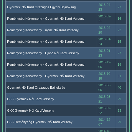
2016-04-
Gyermek Női Kard Országos Egyéni Bajnokság
27
23
2016-02-
Reménység Körverseny - Gyermek Női Kard Verseny
16
21
2016-02-
Reménység Körverseny - újonc Női Kard Verseny
22
20
2016-01-
Reménység Körverseny - Gyermek Női Kard Verseny
15
24
2016-01-
Reménység Körverseny - Újonc Női Kard Verseny
27
23
2015-12-
Reménység Körverseny - Gyermek Női Kard Verseny
19
06
2015-10-
Reménység Körverseny - Gyermek Női Kard Verseny
31
18
2015-06-
Gyermek Női Kard Országos Bajnokság
40
06
2015-03-
GKK Gyermek Női Kard Verseny
29
21
2015-02-
GKK Gyermek Női Kard Verseny
33
22
2014-12-
GKK Reménység Gyermek Női Kard Verseny
29
07
2014-10-