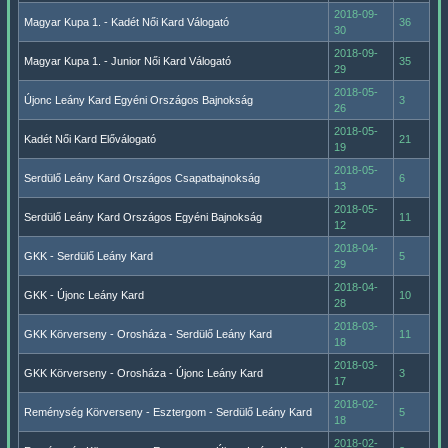
2018-09-
Magyar Kupa 1. - Kadét Női Kard Válogató
36
30
2018-09-
Magyar Kupa 1. - Junior Női Kard Válogató
35
29
2018-05-
Újonc Leány Kard Egyéni Országos Bajnokság
3
26
2018-05-
Kadét Női Kard Előválogató
21
19
2018-05-
Serdülő Leány Kard Országos Csapatbajnokság
6
13
2018-05-
Serdülő Leány Kard Országos Egyéni Bajnokság
11
12
2018-04-
GKK - Serdülő Leány Kard
5
29
2018-04-
GKK - Újonc Leány Kard
10
28
2018-03-
GKK Körverseny - Orosháza - Serdülő Leány Kard
11
18
2018-03-
GKK Körverseny - Orosháza - Újonc Leány Kard
3
17
2018-02-
Reménység Körverseny - Esztergom - Serdülő Leány Kard
5
18
2018-02-