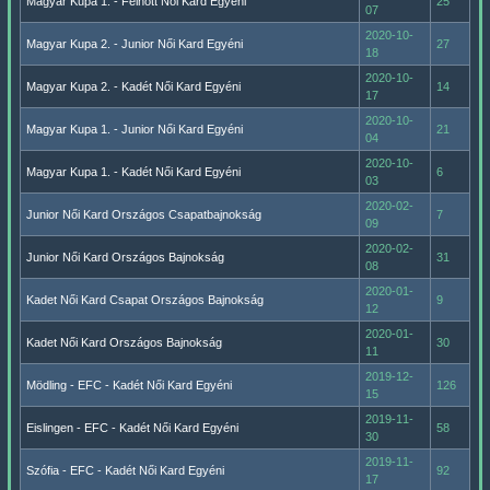
Magyar Kupa 1. - Felnőtt Női Kard Egyéni
25
07
2020-10-
Magyar Kupa 2. - Junior Női Kard Egyéni
27
18
2020-10-
Magyar Kupa 2. - Kadét Női Kard Egyéni
14
17
2020-10-
Magyar Kupa 1. - Junior Női Kard Egyéni
21
04
2020-10-
Magyar Kupa 1. - Kadét Női Kard Egyéni
6
03
2020-02-
Junior Női Kard Országos Csapatbajnokság
7
09
2020-02-
Junior Női Kard Országos Bajnokság
31
08
2020-01-
Kadet Női Kard Csapat Országos Bajnokság
9
12
2020-01-
Kadet Női Kard Országos Bajnokság
30
11
2019-12-
Mödling - EFC - Kadét Női Kard Egyéni
126
15
2019-11-
Eislingen - EFC - Kadét Női Kard Egyéni
58
30
2019-11-
Szófia - EFC - Kadét Női Kard Egyéni
92
17