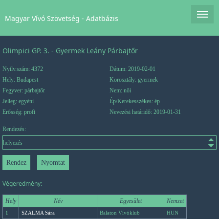
Magyar Vívó Szövetség - Adatbázis
Olimpici GP. 3. - Gyermek Leány Párbajtőr
Nyilv.szám: 4372
Dátum: 2019-02-01
Hely: Budapest
Korosztály: gyermek
Fegyver: párbajtőr
Nem: női
Jelleg: egyéni
Ép/Kerekesszékes: ép
Erősség: profi
Nevezési határidő: 2019-01-31
Rendezés:
Végeredmény:
Hely
Név
Egyesület
Nemzet
1
SZALMA Sára
Balaton Vívóklub
HUN