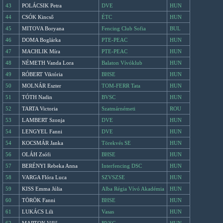
43
POLÁCSIK Petra
DVE
HUN
44
CSÓK Kincső
ÉTC
HUN
45
MITOVA Boryana
Fencing Club Sofia
BUL
46
DOMA Boglárka
PTE-PEAC
HUN
47
MACHLIK Míra
PTE-PEAC
HUN
48
NÉMETH Vanda Lora
Balaton Vívóklub
HUN
49
RÓBERT Viktória
BHSE
HUN
50
MOLNÁR Eszter
TOM-FERR Tata
HUN
51
TÓTH Nadin
BVSC
HUN
52
TARTA Victoria
Szatmárnémeti
ROU
53
LAMBERT Szonja
DVE
HUN
54
LENGYEL Fanni
DVE
HUN
54
KOCSMÁR Janka
Törekvés SE
HUN
56
OLÁH Zsófi
BHSE
HUN
57
BERÉNYI Rebeka Anna
Interfencing DSC
HUN
58
VARGA Flóra Luca
SZVSZSE
HUN
59
KISS Emma Júlia
Alba Régia Vívó Akadémia
HUN
60
TÖRÖK Fanni
BHSE
HUN
61
LUKÁCS Lili
Vasas
HUN