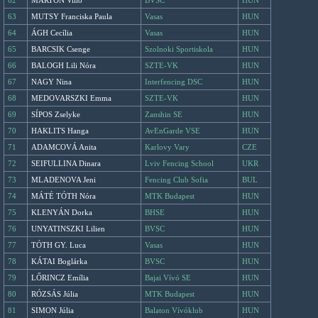
62
MARTON Villő
BVSC
HUN
63
MUTSY Franciska Paula
Vasas
HUN
64
ÁGH Cecília
Vasas
HUN
65
BARCSIK Csenge
Szolnoki Sportiskola
HUN
66
BALOGH Lili Nóra
SZTE-VK
HUN
67
NAGY Nina
Interfencing DSC
HUN
68
MEDOVARSZKI Emma
SZTE-VK
HUN
69
SÍPOS Zselyke
Zanshin SE
HUN
70
HAKLITS Hanga
AvEnGarde VSE
HUN
71
ADAMCOVÁ Anita
Karlovy Vary
CZE
72
SEIFULLINA Dinara
Lviv Fencing School
UKR
73
MLADENOVA Jeni
Fencing Club Sofia
BUL
74
MÁTÉ TÓTH Nóra
MTK Budapest
HUN
75
KLENYÁN Dorka
BHSE
HUN
76
UNYATINSZKI Lilien
BVSC
HUN
77
TÓTH GY. Luca
Vasas
HUN
78
KÁTAI Boglárka
BVSC
HUN
79
LŐRINCZ Emília
Bajai Vívó SE
HUN
80
RÓZSÁS Júlia
MTK Budapest
HUN
81
SIMON Júlia
Balaton Vívóklub
HUN