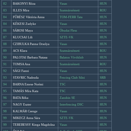
82
BAKONYI Róza
Vasas
HUN
83
ILLES Mira
Szatmárnémeti
ROU
84
FŰRÉSZ Viktória Anna
TOM-FERR Tata
HUN
84
KÉKESI Zselyke
Vasas
HUN
86
SÁROSI Maya
Óbudai Fless
HUN
87
KLUCSAI Lili
SZTE-VK
HUN
88
CZIBULKA Panna Orsolya
Vasas
HUN
89
ACS Klara
Szatmárnémeti
ROU
90
PALOTAI Barbara Natasa
Balaton Vívóklub
HUN
91
TOMSA Ana
Szatmárnémeti
ROU
92
SÁGI Fanni
Vasas
HUN
93
STAVRIC Nadezda
Fencing Club Silni
SRB
94
BARNA Emese Noémi
TSC
HUN
95
TAMÁS Míra Kata
TSC
HUN
96
BATA Réka
Zanshin SE
HUN
97
NAGY Eszter
Interfencing DSC
HUN
98
KALMÁR Csenge
Vasas
HUN
99
MIKECZ Anna Sára
SZTE-VK
HUN
99
TEREBESSY Kinga Magdolna
Vasas
HUN