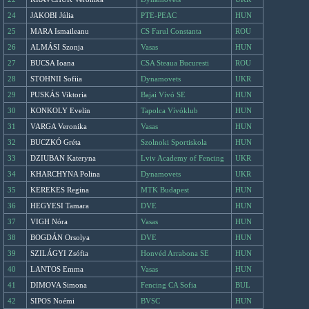
24
JAKOBI Júlia
PTE-PEAC
HUN
25
MARA Ismaileanu
CS Farul Constanta
ROU
26
ALMÁSI Szonja
Vasas
HUN
27
BUCSA Ioana
CSA Steaua Bucuresti
ROU
28
STOHNII Sofiia
Dynamovets
UKR
29
PUSKÁS Viktoria
Bajai Vívó SE
HUN
30
KONKOLY Evelin
Tapolca Vívóklub
HUN
31
VARGA Veronika
Vasas
HUN
32
BUCZKÓ Gréta
Szolnoki Sportiskola
HUN
33
DZIUBAN Kateryna
Lviv Academy of Fencing
UKR
34
KHARCHYNA Polina
Dynamovets
UKR
35
KEREKES Regina
MTK Budapest
HUN
36
HEGYESI Tamara
DVE
HUN
37
VIGH Nóra
Vasas
HUN
38
BOGDÁN Orsolya
DVE
HUN
39
SZILÁGYI Zsófia
Honvéd Arrabona SE
HUN
40
LANTOS Emma
Vasas
HUN
41
DIMOVA Simona
Fencing CA Sofia
BUL
42
SIPOS Noémi
BVSC
HUN