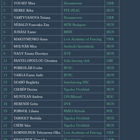
2
YOUSEF Mira
Dynamovets
UKR
3
HERKE Réka
PTE-PEAC
HUN
3
VARTYVANOVA Tetiana
Dynamovets
UKR
5
NÉBALD Franciska Zita
MTK Budapest
HUN
6
JUHÁSZ Eszter
BHSE
HUN
7
MAKSYMENKO Anna
Lviv Academy of Fencing
UKR
8
MOLNÁR Mira
Szolnoki Sportiskola
HUN
9
NAGY Emma Dorottya
DVE
HUN
11
PANTELOPOULOU Christina
Irida fencing club
GRE
12
PORKOLÁB Evelin
BVSC
HUN
13
VARGA Eszter Judit
BVSC
HUN
15
SZABÓ Boglárka
Interfencing DSC
HUN
16
CSERÉP Dorina
Tapolca Vívóklub
HUN
17
MUNTEAN Andrea
LPS Bihorul
ROU
18
HERENDI Gréta
DVE
HUN
19
PORWOŁ Liliana
RMKS Rybnik
POL
20
TARSOLY Borbála
Tapolca Vívóklub
HUN
21
CSÉRI Sára
Tapolca Vívóklub
HUN
22
KORNIICHUK Yelyzaveta-Olha
Lviv Academy of Fencing
UKR
22
KRAVCHUK Veronika
Dynamovets
UKR