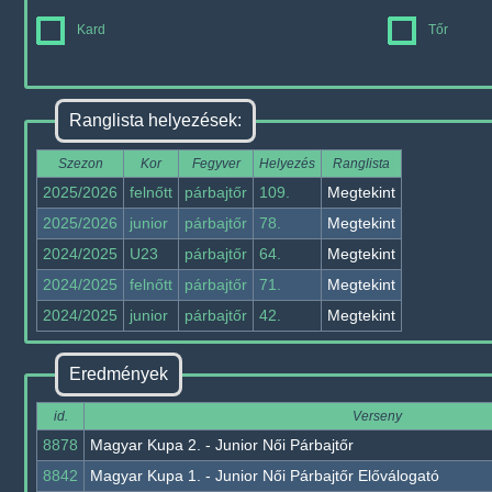
Kard
Tőr
Ranglista helyezések:
Szezon
Kor
Fegyver
Helyezés
Ranglista
2025/2026
felnőtt
párbajtőr
109.
Megtekint
2025/2026
junior
párbajtőr
78.
Megtekint
2024/2025
U23
párbajtőr
64.
Megtekint
2024/2025
felnőtt
párbajtőr
71.
Megtekint
2024/2025
junior
párbajtőr
42.
Megtekint
Eredmények
id.
Verseny
8878
Magyar Kupa 2. - Junior Női Párbajtőr
8842
Magyar Kupa 1. - Junior Női Párbajtőr Előválogató