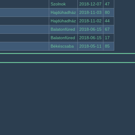
Szolnok
2018-12-07
47
Hajdúhadház
2018-11-03
80
Hajdúhadház
2018-11-02
44
Balatonfüred
2018-06-15
67
Balatonfüred
2018-06-15
17
Békéscsaba
2018-05-11
85