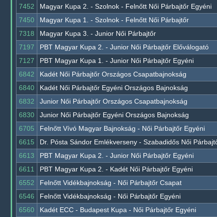
7452
Magyar Kupa 2. - Szolnok - Felnőtt Női Párbajtőr Egyéni
7450
Magyar Kupa 1. - Szolnok - Felnőtt Női Párbajtőr
7318
Magyar Kupa 3. - Junior Női Párbajtőr
7197
PBT Magyar Kupa 2. - Junior Női Párbajtőr Előválogató
7127
PBT Magyar Kupa 1. - Junior Női Párbajtőr Egyéni
6842
Kadét Női Párbajtőr Országos Csapatbajnokság
6840
Kadét Női Párbajtőr Egyéni Országos Bajnokság
6832
Junior Női Párbajtőr Országos Csapatbajnokság
6830
Junior Női Párbajtőr Egyéni Országos Bajnokság
6705
Felnőtt Vívó Magyar Bajnokság - Női Párbajtőr Egyéni
6615
Dr. Pósta Sándor Emlékverseny - Szabadidős Női Párbajt
6613
PBT Magyar Kupa 2. - Junior Női Párbajtőr Egyéni
6611
PBT Magyar Kupa 2. - Kadét Női Párbajtőr Egyéni
6552
Felnőtt Vidékbajnokság - Női Párbajtőr Csapat
6546
Felnőtt Vidékbajnokság - Női Párbajtőr Egyéni
6560
Kadét ECC - Budapest Kupa - Női Párbajtőr Egyéni