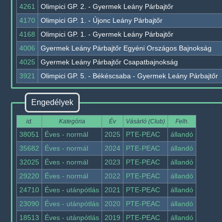
4261
Olimpici GP. 2. - Gyermek Leány Párbajtőr
4170
Olimpici GP. 1. - Újonc Leány Párbajtőr
4168
Olimpici GP. 1. - Gyermek Leány Párbajtőr
4006
Gyermek Leány Párbajtőr Egyéni Országos Bajnokság
4025
Gyermek Leány Párbajtőr Csapatbajnokság
3921
Olimpici GP. 5. - Békéscsaba - Gyermek Leány Párbajtőr
Engedélyek
id.
Kategória
Év
Vásárló (Club)
Felh.
38051
Éves - normál
2025
PTE-PEAC
állandó
35682
Éves - normál
2024
PTE-PEAC
állandó
32025
Éves - normál
2023
PTE-PEAC
állandó
29220
Éves - normál
2022
PTE-PEAC
állandó
24710
Éves - utánpótlás
2021
PTE-PEAC
állandó
23090
Éves - utánpótlás
2020
PTE-PEAC
állandó
18513
Éves - utánpótlás
2019
PTE-PEAC
állandó