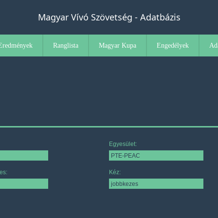
Magyar Vívó Szövetség - Adatbázis
Eredmények
Ranglista
Magyar Kupa
Engedélyek
Ad
Egyesület:
es:
Kéz: