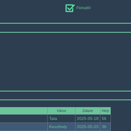
Párbajtőr
Város
Dátum
Hely
Tata
2025-05-18
56
Keszthely
2025-05-03
36