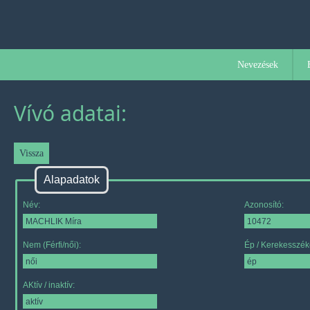
Nevezések
Vívó adatai:
Alapadatok
Név:
Azonosító:
Nem (Férfi/női):
Ép / Kerekesszék
AKtív / inaktív: