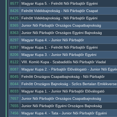
8577
Magyar Kupa 5. - Felnőtt Női Párbajtőr Egyéni
8426
Felnőtt Vidékbajnokság - Női Párbajtőr Csapat
8425
Felnőtt Vidékbajnokság - Női Párbajtőr Egyéni
8365
Junior Női Párbajtőr Országos Csapatbajnokság
8363
Junior Női Párbajtőr Országos Egyéni Bajnokság
8297
Magyar Kupa 4. - Junior Női Párbajtőr
8287
Magyar Kupa 1. - Felnőtt Női Párbajtőr Egyéni
8206
Magyar Kupa 3. - Junior Női Párbajtőr Egyéni
8122
VIII. Komló Kupa - Szabadidős Női Párbajtőr Viadal
8087
Magyar Kupa 2. - Párbajtőr Előválogató - Junior Női Egyé
8045
Felnőtt Országos Csapatbajnokság - Női Párbajtőr
8044
Felnőtt Országos Bajnokság - Szőcs Bertalan Emlékversen
8033
Magyar Kupa 1. - Junior Női Párbajtőr Előválogató
7657
Junior Női Párbajtőr Országos Csapatbajnokság
7655
Junior Női Párbajtőr Egyéni Országos Bajnokság
7456
Magyar Kupa 4. - Tata - Junior Női Párbajtőr Egyéni