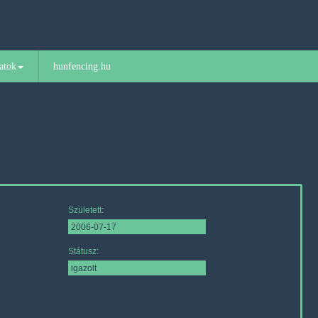
atok
hunfencing.hu
Született:
Státusz: