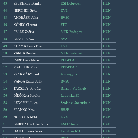
43
SZEKERES Blanka
DSI Debrecen
HUN
44
HERENDI Gréta
DVE
HUN
45
ANDRÁSFI Júlia
BVSC
HUN
46
KŐHEGYI Anni
FTC
HUN
47
PELLE Zsófia
MTK Budapest
HUN
48
BENCSIK Anna
AVA
HUN
49
KOZMA Laura Éva
DVE
HUN
50
VARGA Bianka
MTK Budapest
HUN
51
IMRE Luca Mária
PTE-PEAC
HUN
52
MACHLIK Míra
PTE-PEAC
HUN
53
SZAKMÁRY Janka
Veresegyház
HUN
54
VARGA Eszter Judit
BVSC
HUN
55
TARSOLY Borbála
Balaton Vívóklub
HUN
56
BÍRÓ Kata Sarolta
Ludovika SE
HUN
58
LENGYEL Luca
Szolnoki Sportiskola
HUN
59
FRANKÓ Kata
BHSE
HUN
59
HORNYIK Mira
DVE
HUN
61
BERÉNYI Rebeka Anna
DSI Debrecen
HUN
61
HAJDU Laura Nóra
Danubius RSC
HUN