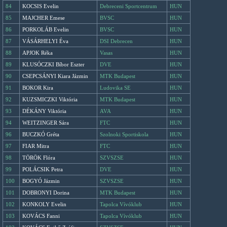
84
KOCSIS Evelin
Debreceni Sportcentrum
HUN
85
MAJCHER Emese
BVSC
HUN
86
PORKOLÁB Evelin
BVSC
HUN
87
VÁSÁRHELYI Éva
DSI Debrecen
HUN
88
APJOK Réka
Vasas
HUN
89
KLUSÓCZKI Bíbor Eszter
DVE
HUN
90
CSEPCSÁNYI Kiara Jázmin
MTK Budapest
HUN
91
BOKOR Kira
Ludovika SE
HUN
92
KUZSMICZKI Viktória
MTK Budapest
HUN
93
DÉKÁNY Viktória
AVA
HUN
94
WEITZINGER Sára
FTC
HUN
96
BUCZKÓ Gréta
Szolnoki Sportiskola
HUN
97
FIAR Mitra
FTC
HUN
98
TÖRÖK Flóra
SZVSZSE
HUN
99
POLÁCSIK Petra
DVE
HUN
100
BOGYÓ Jázmin
SZVSZSE
HUN
101
DOBRONYI Dorina
MTK Budapest
HUN
102
KONKOLY Evelin
Tapolca Vívóklub
HUN
103
KOVÁCS Fanni
Tapolca Vívóklub
HUN