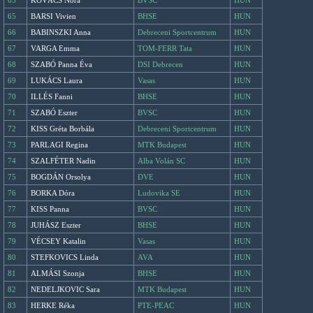
63
KOVÁCS Nóra
BVSC
HUN
65
BARSI Vivien
BHSE
HUN
66
BABINSZKI Anna
Debreceni Sportcentrum
HUN
67
VARGA Emma
TOM-FERR Tata
HUN
68
SZABÓ Panna Éva
DSI Debrecen
HUN
69
LUKÁCS Laura
Vasas
HUN
70
ILLÉS Fanni
BHSE
HUN
71
SZABÓ Eszter
BVSC
HUN
72
KISS Gréta Borbála
Debreceni Sportcentrum
HUN
73
PARLAGI Regina
MTK Budapest
HUN
74
SZALFÉTER Nadin
Alba Volán SC
HUN
75
BOGDÁN Orsolya
DVE
HUN
76
BORKA Dóra
Ludovika SE
HUN
77
KISS Panna
BVSC
HUN
78
JUHÁSZ Eszter
BHSE
HUN
79
VÉCSEY Katalin
Vasas
HUN
80
STEFKOVICS Linda
AVA
HUN
81
ALMÁSI Szonja
BHSE
HUN
82
NEDELJKOVIC Sara
MTK Budapest
HUN
83
HERKE Réka
PTE-PEAC
HUN