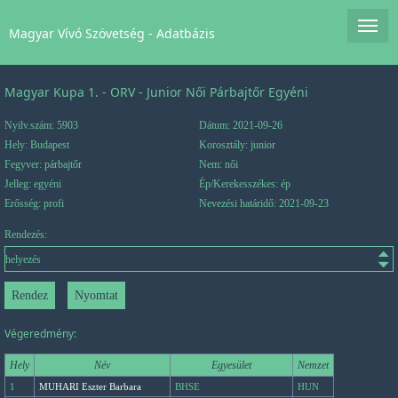
Magyar Vívó Szövetség - Adatbázis
Magyar Kupa 1. - ORV - Junior Női Párbajtőr Egyéni
Nyilv.szám: 5903
Dátum: 2021-09-26
Hely: Budapest
Korosztály: junior
Fegyver: párbajtőr
Nem: női
Jelleg: egyéni
Ép/Kerekesszékes: ép
Erősség: profi
Nevezési határidő: 2021-09-23
Rendezés:
Végeredmény:
Hely
Név
Egyesület
Nemzet
1
MUHARI Eszter Barbara
BHSE
HUN