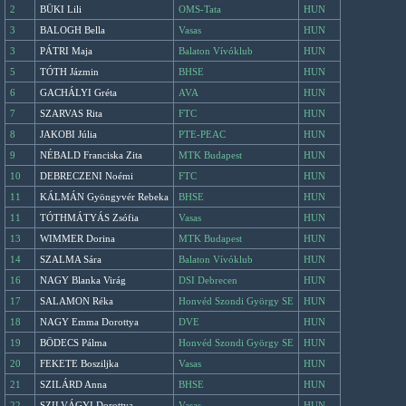
2
BÜKI Lili
OMS-Tata
HUN
3
BALOGH Bella
Vasas
HUN
3
PÁTRI Maja
Balaton Vívóklub
HUN
5
TÓTH Jázmin
BHSE
HUN
6
GACHÁLYI Gréta
AVA
HUN
7
SZARVAS Rita
FTC
HUN
8
JAKOBI Júlia
PTE-PEAC
HUN
9
NÉBALD Franciska Zita
MTK Budapest
HUN
10
DEBRECZENI Noémi
FTC
HUN
11
KÁLMÁN Gyöngyvér Rebeka
BHSE
HUN
11
TÓTHMÁTYÁS Zsófia
Vasas
HUN
13
WIMMER Dorina
MTK Budapest
HUN
14
SZALMA Sára
Balaton Vívóklub
HUN
16
NAGY Blanka Virág
DSI Debrecen
HUN
17
SALAMON Réka
Honvéd Szondi György SE
HUN
18
NAGY Emma Dorottya
DVE
HUN
19
BÖDECS Pálma
Honvéd Szondi György SE
HUN
20
FEKETE Bosziljka
Vasas
HUN
21
SZILÁRD Anna
BHSE
HUN
22
SZILVÁGYI Dorottya
Vasas
HUN