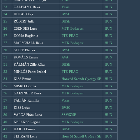
23
GÁLFALVY Réka
Vasas
HUN
24
HUTÁS Olga
BVSC
HUN
25
RÓBERT Júlia
BHSE
HUN
26
CSENDES Luca
MTK Budapest
HUN
27
DOMA Boglárka
PTE-PEAC
HUN
27
MARSCHALL Réka
MTK Budapest
HUN
30
STOPP Blanka
BVSC
HUN
31
KOVÁCS Emese
AVA
HUN
31
KÁLMÁN Zille Réka
BHSE
HUN
33
MIKLÓS Fanni Izabel
PTE-PEAC
HUN
34
KISS Emma
Honvéd Szondi György SE
HUN
35
MISKÓ Dorina
MTK Budapest
HUN
36
GAJZINGER Dóra
MTK Budapest
HUN
37
FÁBIÁN Kamilla
Vasas
HUN
38
KISS Lujza
BVSC
HUN
39
VARGA Flóra Luca
SZVSZSE
HUN
40
KEREKES Regina
MTK Budapest
HUN
41
HAJDU Emma
BHSE
HUN
42
TEHRANI Léna
Honvéd Szondi György SE
HUN