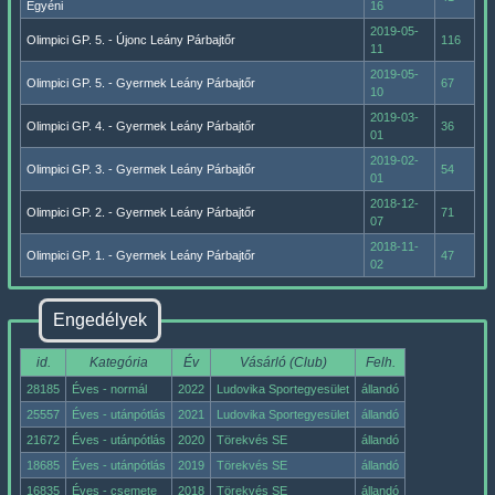
Egyéni
16
2019-05-
Olimpici GP. 5. - Újonc Leány Párbajtőr
116
11
2019-05-
Olimpici GP. 5. - Gyermek Leány Párbajtőr
67
10
2019-03-
Olimpici GP. 4. - Gyermek Leány Párbajtőr
36
01
2019-02-
Olimpici GP. 3. - Gyermek Leány Párbajtőr
54
01
2018-12-
Olimpici GP. 2. - Gyermek Leány Párbajtőr
71
07
2018-11-
Olimpici GP. 1. - Gyermek Leány Párbajtőr
47
02
Engedélyek
id.
Kategória
Év
Vásárló (Club)
Felh.
28185
Éves - normál
2022
Ludovika Sportegyesület
állandó
25557
Éves - utánpótlás
2021
Ludovika Sportegyesület
állandó
21672
Éves - utánpótlás
2020
Törekvés SE
állandó
18685
Éves - utánpótlás
2019
Törekvés SE
állandó
16835
Éves - csemete
2018
Törekvés SE
állandó