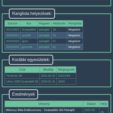
Ranglista helyezések:
Szezon
Kor
Fegyver
Helyezés
Ranglista
2021/2022
Szabadidős
párbajtőr
29.
Megtekint
2020/2021
serdülő
párbajtőr
26.
Megtekint
2019/2020
újonc
párbajtőr
67.
Megtekint
2018/2019
gyermek
párbajtőr
62.
Megtekint
Korábbi egyesületek:
Club
Meddig
Megjegyzés
Törekvés SE
2021-02-02
2021/1/64
Lőrinc 2000 Szabadidő SE
2018-01-31
18/20
Eredmények
Verseny
Dátum
Hely
Békessy Béla Emlékverseny - Szabadidős Női Párbajtőr
2022-02-
30