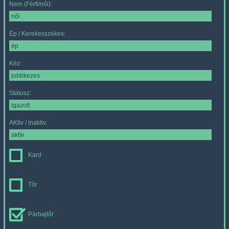
Nem (Férfi/női):
Ép / Kerekesszékes:
Kéz:
Státusz:
AKtív / inaktív:
Kard
Tőr
Párbajtőr