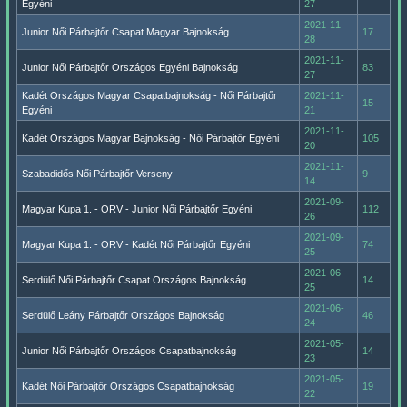
Egyéni
27
2021-11-
Junior Női Párbajtőr Csapat Magyar Bajnokság
17
28
2021-11-
Junior Női Párbajtőr Országos Egyéni Bajnokság
83
27
Kadét Országos Magyar Csapatbajnokság - Női Párbajtőr
2021-11-
15
Egyéni
21
2021-11-
Kadét Országos Magyar Bajnokság - Női Párbajtőr Egyéni
105
20
2021-11-
Szabadidős Női Párbajtőr Verseny
9
14
2021-09-
Magyar Kupa 1. - ORV - Junior Női Párbajtőr Egyéni
112
26
2021-09-
Magyar Kupa 1. - ORV - Kadét Női Párbajtőr Egyéni
74
25
2021-06-
Serdülő Női Párbajtőr Csapat Országos Bajnokság
14
25
2021-06-
Serdülő Leány Párbajtőr Országos Bajnokság
46
24
2021-05-
Junior Női Párbajtőr Országos Csapatbajnokság
14
23
2021-05-
Kadét Női Párbajtőr Országos Csapatbajnokság
19
22