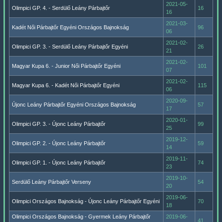
2021-05-
Olimpici GP. 4. - Serdülő Leány Párbajtőr
16
16
2021-03-
Kadét Női Párbajtőr Egyéni Országos Bajnokság
96
06
2021-02-
Olimpici GP. 3. - Serdülő Leány Párbajtőr Egyéni
26
21
2021-02-
Magyar Kupa 6. - Junior Női Párbajtőr Egyéni
101
07
2021-02-
Magyar Kupa 6. - Kadét Női Párbajtőr Egyéni
115
06
2020-09-
Újonc Leány Párbajtőr Egyéni Országos Bajnokság
57
17
2020-01-
Olimpici GP. 3. - Újonc Leány Párbajtőr
99
25
2019-12-
Olimpici GP. 2. - Újonc Leány Párbajtőr
59
14
2019-11-
Olimpici GP. 1. - Újonc Leány Párbajtőr
74
23
2019-10-
Serdülő Leány Párbajtőr Verseny
54
20
2019-06-
Olimpici Országos Bajnokság - Újonc Leány Párbajtőr Egyéni
70
18
Olimpici Országos Bajnokság - Gyermek Leány Párbajtőr
2019-06-
41