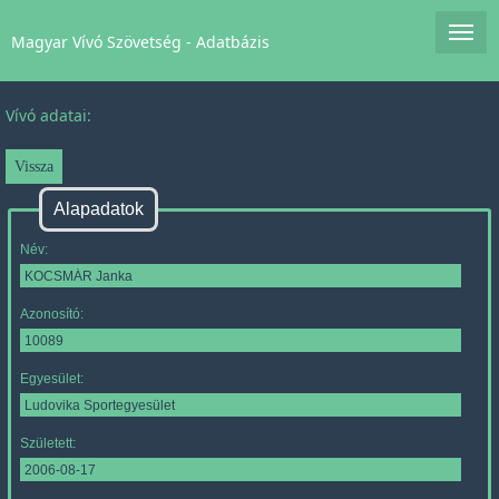
Magyar Vívó Szövetség - Adatbázis
Vívó adatai:
Alapadatok
Név:
Azonosító:
Egyesület:
Született: