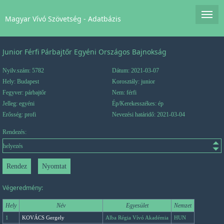
Magyar Vívó Szövetség - Adatbázis
Junior Férfi Párbajtőr Egyéni Országos Bajnokság
Nyilv.szám: 5782
Dátum: 2021-03-07
Hely: Budapest
Korosztály: junior
Fegyver: párbajtőr
Nem: férfi
Jelleg: egyéni
Ép/Kerekesszékes: ép
Erősség: profi
Nevezési határidő: 2021-03-04
Rendezés:
Végeredmény:
Hely
Név
Egyesület
Nemzet
1
KOVÁCS Gergely
Alba Régia Vívó Akadémia
HUN