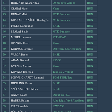
41
HORVÁTH Ádám Attila
OVSE-Jövő Záloga
HUN
42
CSABAI Máté
Vasas
HUN
43
DUNAY Máté
MTK Budapest
HUN
44
KOSKA-GONZÁLES Bendegúz
MTK Budapest
HUN
44
PELLE Domonkos
BHSE
HUN
46
SZALAI Zalán
MTK Budapest
HUN
47
MERKL Levente
PTE-PEAC
HUN
48
JOSZKIN Péter
Vasas
HUN
49
KORMOS Levente
Debreceni Sportcentrum
HUN
50
VARGA Benett
BHSE
HUN
51
ÁDÁM Konrád
KRVSE
HUN
52
GYENES András
Vasas
HUN
53
KOVÁCS Benedek
Tapolca Vívóklub
HUN
54
SCHWEIGHARDT Rajmund
TOM-FERR Tata
HUN
55
HIRTLING Márton
BHSE
HUN
55
SZÜCS SZUPER Milán
BHSE
HUN
57
NAGY Balázs
Danubius RSC
HUN
58
HÁDER Roland
Alba Régia Vívó Akadémia
HUN
59
CSUTA András
SZVSZSE
HUN