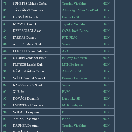
79
SÜKETES Miklós Csaba
Tapolca Vívóklub
HUN
81
TÁRKÁNYI Zsombor
Alba Régia Vívó Akadémia
HUN
82
UNGVÁRI András
Ludovika SE
HUN
83
KOVÁCS Dániel
Tapolca Vívóklub
HUN
84
DEBRECZENI Ákos
OVSE-Jövő Záloga
HUN
85
FARKAS Domos
PTE-PEAC
HUN
86
ALBERT Márk Noel
Vasas
HUN
86
LENKEFI Soma Boldizsár
AVA
HUN
86
GYŐRFI Zsombor Péter
Békessy Debrecen
HUN
89
FRITSCH László Erik
MTK Budapest
HUN
90
NÉMEDI Ádám Zoltán
Alba Volán SC
HUN
91
SZÉLL Sámuel Marcell
Békessy Debrecen
HUN
92
KACSKOVICS Nándor
Vasas
HUN
93
XUE Fu
BVSC
HUN
93
KOVÁCS Dominik
Ludovika SE
HUN
95
CSERVENYI Csongor
MTK Budapest
HUN
96
SZILÁRD Zsigmond
BHSE
HUN
97
VECZEL Zsombor
BHSE
HUN
98
KAUKER Dominik
Tapolca Vívóklub
HUN