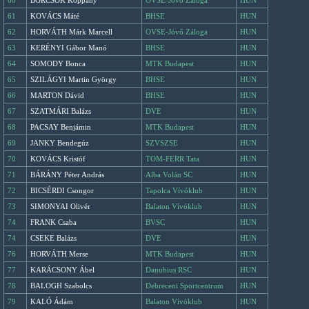
60
BÖRCSÖK Koppány
OVSE-Jövő Záloga
HUN
61
KOVÁCS Máté
BHSE
HUN
62
HORVÁTH Márk Marcell
OVSE-Jövő Záloga
HUN
63
KERÉNYI Gábor Manó
BHSE
HUN
64
SOMODY Bonca
MTK Budapest
HUN
65
SZILÁGYI Martin György
BHSE
HUN
66
MARTON Dávid
BHSE
HUN
67
SZATMÁRI Balázs
DVE
HUN
68
PACSAY Benjámin
MTK Budapest
HUN
69
JANKY Bendegúz
SZVSZSE
HUN
70
KOVÁCS Kristóf
TOM-FERR Tata
HUN
71
BÁRÁNY Péter András
Alba Volán SC
HUN
72
BICSÉRDI Csongor
Tapolca Vívóklub
HUN
73
SIMONYAI Olivér
Balaton Vívóklub
HUN
74
FRANK Csaba
BVSC
HUN
74
CSEKE Balázs
DVE
HUN
76
HORVÁTH Merse
MTK Budapest
HUN
77
KARÁCSONY Ábel
Danubius RSC
HUN
78
BALOGH Szabolcs
Debreceni Sportcentrum
HUN
79
KALÓ Ádám
Balaton Vívóklub
HUN