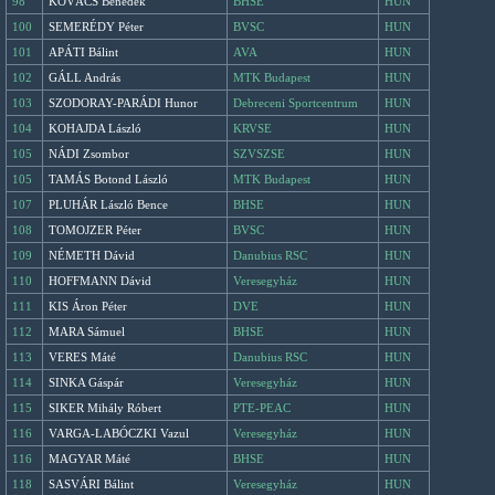
98
KOVÁCS Benedek
BHSE
HUN
100
SEMERÉDY Péter
BVSC
HUN
101
APÁTI Bálint
AVA
HUN
102
GÁLL András
MTK Budapest
HUN
103
SZODORAY-PARÁDI Hunor
Debreceni Sportcentrum
HUN
104
KOHAJDA László
KRVSE
HUN
105
NÁDI Zsombor
SZVSZSE
HUN
105
TAMÁS Botond László
MTK Budapest
HUN
107
PLUHÁR László Bence
BHSE
HUN
108
TOMOJZER Péter
BVSC
HUN
109
NÉMETH Dávid
Danubius RSC
HUN
110
HOFFMANN Dávid
Veresegyház
HUN
111
KIS Áron Péter
DVE
HUN
112
MARA Sámuel
BHSE
HUN
113
VERES Máté
Danubius RSC
HUN
114
SINKA Gáspár
Veresegyház
HUN
115
SIKER Mihály Róbert
PTE-PEAC
HUN
116
VARGA-LABÓCZKI Vazul
Veresegyház
HUN
116
MAGYAR Máté
BHSE
HUN
118
SASVÁRI Bálint
Veresegyház
HUN