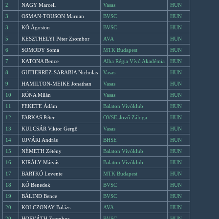
2
NAGY Marcell
Vasas
HUN
3
OSMAN-TOUSON Maruan
BVSC
HUN
3
KÓ Ágoston
BVSC
HUN
5
KESZTHELYI Péter Zsombor
AVA
HUN
6
SOMODY Soma
MTK Budapest
HUN
7
KATONA Bence
Alba Régia Vívó Akadémia
HUN
8
GUTIERREZ-SARABIA Nicholas
Vasas
HUN
9
HAMILTON-MEIKE Jonathan
Vasas
HUN
10
RÓNA Milán
Vasas
HUN
11
FEKETE Ádám
Balaton Vívóklub
HUN
12
FARKAS Péter
OVSE-Jövő Záloga
HUN
13
KULCSÁR Viktor Gergő
Vasas
HUN
14
UJVÁRI András
BHSE
HUN
15
NÉMETH Zétény
Balaton Vívóklub
HUN
16
KIRÁLY Mátyás
Balaton Vívóklub
HUN
17
BARTKÓ Levente
MTK Budapest
HUN
18
KÓ Benedek
BVSC
HUN
19
BÁLIND Bence
BVSC
HUN
20
KOLCZONAY Balázs
AVA
HUN
20
HORVÁTH Zsombor
BVSC
HUN