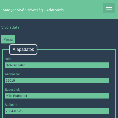
Magyar Vívó Szövetség - Adatbázis
Vívó adatai:
Alapadatok
Név:
Azonosító:
Egyesület:
Született: