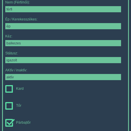
Nem (Férfi/női):
Ép / Kerekesszékes:
Kéz:
Státusz:
AKtív / inaktív:
Kard
Tőr
Párbajtőr