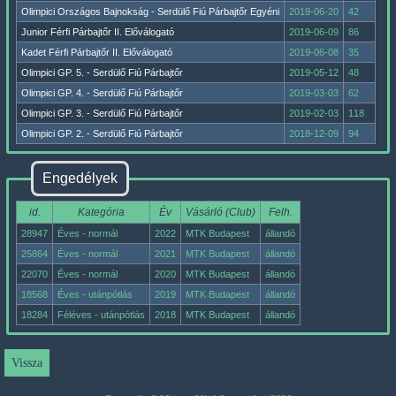
Olimpici Országos Bajnokság - Serdülő Fiú Párbajtőr Egyéni
2019-06-20
42
Junior Férfi Párbajtőr II. Előválogató
2019-06-09
86
Kadet Férfi Párbajtőr II. Előválogató
2019-06-08
35
Olimpici GP. 5. - Serdülő Fiú Párbajtőr
2019-05-12
48
Olimpici GP. 4. - Serdülő Fiú Párbajtőr
2019-03-03
62
Olimpici GP. 3. - Serdülő Fiú Párbajtőr
2019-02-03
118
Olimpici GP. 2. - Serdülő Fiú Párbajtőr
2018-12-09
94
Engedélyek
id.
Kategória
Év
Vásárló (Club)
Felh.
28947
Éves - normál
2022
MTK Budapest
állandó
25864
Éves - normál
2021
MTK Budapest
állandó
22070
Éves - normál
2020
MTK Budapest
állandó
18568
Éves - utánpótlás
2019
MTK Budapest
állandó
18284
Féléves - utánpótlás
2018
MTK Budapest
állandó