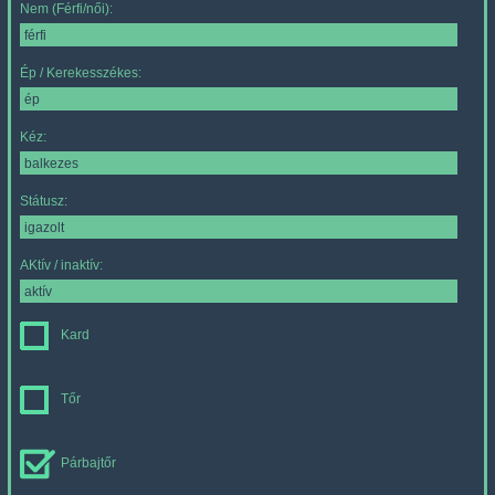
Nem (Férfi/női):
Ép / Kerekesszékes:
Kéz:
Státusz:
AKtív / inaktív:
Kard
Tőr
Párbajtőr