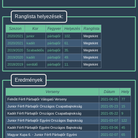
Ranglista helyezések:
Szezon
Kor
Fegyver
Helyezés
Ranglista
2020/2021
junior
párbajtőr
102.
Megtekint
2020/2021
kadét
párbajtőr
61.
Megtekint
2019/2020
Szabadidős
párbajtőr
35.
Megtekint
2019/2020
kadét
párbajtőr
49.
Megtekint
2018/2019
serdülő
párbajtőr
11.
Megtekint
Eredmények
Verseny
Dátum
Hely
Felnőtt Férfi Párbajtőr Válogató Verseny
2021-06-05
77
Junior Férfi Párbajtőr Országos Csapatbajnokság
2021-05-23
15
Kadét Férfi Párbajtőr Országos Csapatbajnokság
2021-05-22
9
Junior Férfi Párbajtőr Egyéni Országos Bajnokság
2021-03-07
122
Kadét Férfi Párbajtőr Egyéni Országos Bajnokság
2021-03-06
45
Magyar Kupa 6. - Junior Férfi Párbajtőr Egyéni
2021-02-07
65