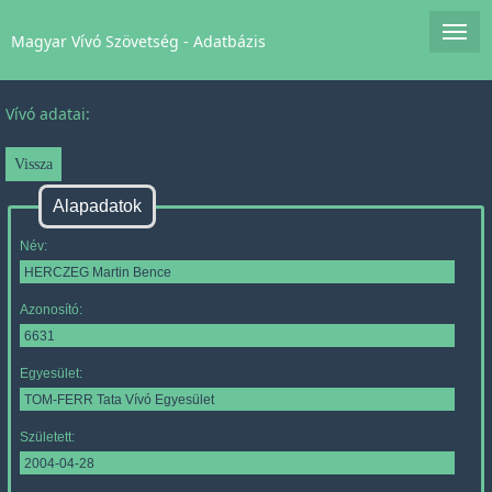
Magyar Vívó Szövetség - Adatbázis
Vívó adatai:
Alapadatok
Név:
Azonosító:
Egyesület:
Született: