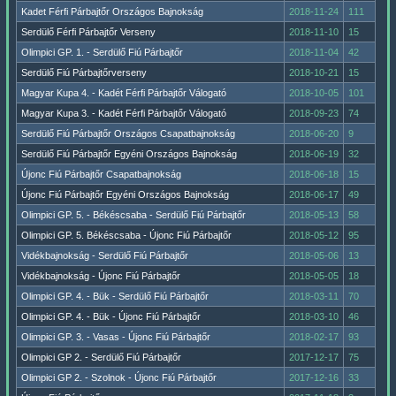
Kadet Férfi Párbajtőr Országos Bajnokság
2018-11-24
111
Serdülő Férfi Párbajtőr Verseny
2018-11-10
15
Olimpici GP. 1. - Serdülő Fiú Párbajtőr
2018-11-04
42
Serdülő Fiú Párbajtőrverseny
2018-10-21
15
Magyar Kupa 4. - Kadét Férfi Párbajtőr Válogató
2018-10-05
101
Magyar Kupa 3. - Kadét Férfi Párbajtőr Válogató
2018-09-23
74
Serdülő Fiú Párbajtőr Országos Csapatbajnokság
2018-06-20
9
Serdülő Fiú Párbajtőr Egyéni Országos Bajnokság
2018-06-19
32
Újonc Fiú Párbajtőr Csapatbajnokság
2018-06-18
15
Újonc Fiú Párbajtőr Egyéni Országos Bajnokság
2018-06-17
49
Olimpici GP. 5. - Békéscsaba - Serdülő Fiú Párbajtőr
2018-05-13
58
Olimpici GP. 5. Békéscsaba - Újonc Fiú Párbajtőr
2018-05-12
95
Vidékbajnokság - Serdülő Fiú Párbajtőr
2018-05-06
13
Vidékbajnokság - Újonc Fiú Párbajtőr
2018-05-05
18
Olimpici GP. 4. - Bük - Serdülő Fiú Párbajtőr
2018-03-11
70
Olimpici GP. 4. - Bük - Újonc Fiú Párbajtőr
2018-03-10
46
Olimpici GP. 3. - Vasas - Újonc Fiú Párbajtőr
2018-02-17
93
Olimpici GP 2. - Serdülő Fiú Párbajtőr
2017-12-17
75
Olimpici GP 2. - Szolnok - Újonc Fiú Párbajtőr
2017-12-16
33