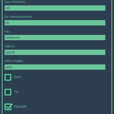
Nem (Férfi/női):
Ép / Kerekesszékes:
Kéz:
Státusz:
AKtív / inaktív:
Kard
Tőr
Párbajtőr