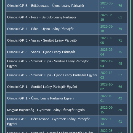
2023-05-
Olimpici GP. 5. - Békéscsaba - Újonc Leány Párbajtőr
76
27
2023-03-
Olimpici GP. 4. - Pécs - Serdülő Leány Párbajtőr
61
19
2023-03-
Olimpici GP. 4. - Pécs - Újonc Leány Párbajtőr
79
18
2023-02-
Olimpici GP. 3. - Vasas - Serdülő Leány Párbajtőr
71
05
2023-02-
Olimpici GP. 3. - Vasas - Újonc Leány Párbajtőr
75
04
Olimpici GP. 2. - Szolnok Kupa - Serdülő Leány Párbajtőr
2022-12-
48
Egyéni
04
2022-12-
Olimpici GP. 2. - Szolnok Kupa - Újonc Leány Párbajtőr Egyéni
37
03
2022-10-
Olimpici GP. 1. - Serdülő Leány Párbajtőr Egyéni
66
02
2022-10-
Olimpici GP. 1. - Újonc Leány Párbajtőr Egyéni
42
01
2022-06-
Magyar Bajnokság - Gyermek Leány Párbajtőr Egyéni
30
15
Olimpici GP. 5. - Békéscsaba - Gyermek Leány Párbajtőr
2022-05-
41
Egyéni
13
2022-03-