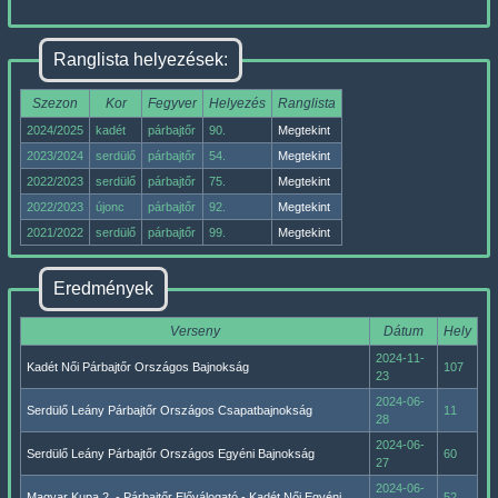
Ranglista helyezések:
Szezon
Kor
Fegyver
Helyezés
Ranglista
2024/2025
kadét
párbajtőr
90.
Megtekint
2023/2024
serdülő
párbajtőr
54.
Megtekint
2022/2023
serdülő
párbajtőr
75.
Megtekint
2022/2023
újonc
párbajtőr
92.
Megtekint
2021/2022
serdülő
párbajtőr
99.
Megtekint
Eredmények
Verseny
Dátum
Hely
2024-11-
Kadét Női Párbajtőr Országos Bajnokság
107
23
2024-06-
Serdülő Leány Párbajtőr Országos Csapatbajnokság
11
28
2024-06-
Serdülő Leány Párbajtőr Országos Egyéni Bajnokság
60
27
2024-06-
Magyar Kupa 2. - Párbajtőr Előválogató - Kadét Női Egyéni
52