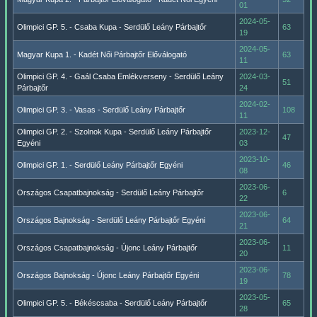
01
2024-05-
Olimpici GP. 5. - Csaba Kupa - Serdülő Leány Párbajtőr
63
19
2024-05-
Magyar Kupa 1. - Kadét Női Párbajtőr Előválogató
63
11
Olimpici GP. 4. - Gaál Csaba Emlékverseny - Serdülő Leány
2024-03-
51
Párbajtőr
24
2024-02-
Olimpici GP. 3. - Vasas - Serdülő Leány Párbajtőr
108
11
Olimpici GP. 2. - Szolnok Kupa - Serdülő Leány Párbajtőr
2023-12-
47
Egyéni
03
2023-10-
Olimpici GP. 1. - Serdülő Leány Párbajtőr Egyéni
46
08
2023-06-
Országos Csapatbajnokság - Serdülő Leány Párbajtőr
6
22
2023-06-
Országos Bajnokság - Serdülő Leány Párbajtőr Egyéni
64
21
2023-06-
Országos Csapatbajnokság - Újonc Leány Párbajtőr
11
20
2023-06-
Országos Bajnokság - Újonc Leány Párbajtőr Egyéni
78
19
2023-05-
Olimpici GP. 5. - Békéscsaba - Serdülő Leány Párbajtőr
65
28