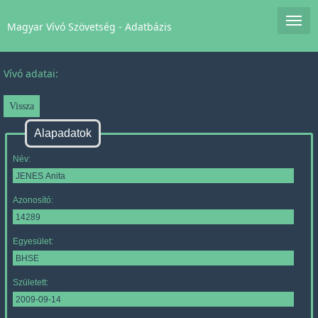
Magyar Vívó Szövetség - Adatbázis
Vívó adatai:
Alapadatok
Név:
Azonosító:
Egyesület:
Született: