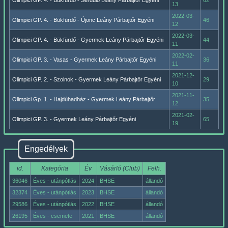
Olimpici GP. 4. - Bükfürdő - Serdülő Leány Párbajtőr Egyéni
62
13
2022-03-
Olimpici GP. 4. - Bükfürdő - Újonc Leány Párbajtőr Egyéni
46
12
2022-03-
Olimpici GP. 4. - Bükfürdő - Gyermek Leány Párbajtőr Egyéni
44
11
2022-02-
Olimpici GP. 3. - Vasas - Gyermek Leány Párbajtőr Egyéni
36
11
2021-12-
Olimpici GP. 2. - Szolnok - Gyermek Leány Párbajtőr Egyéni
29
10
2021-11-
Olimpici Gp. 1. - Hajdúhadház - Gyermek Leány Párbajtőr
35
12
2021-02-
Olimpici GP. 3. - Gyermek Leány Párbajtőr Egyéni
65
19
Engedélyek
id.
Kategória
Év
Vásárló (Club)
Felh.
36046
Éves - utánpótlás
2024
BHSE
állandó
32374
Éves - utánpótlás
2023
BHSE
állandó
29586
Éves - utánpótlás
2022
BHSE
állandó
26195
Éves - csemete
2021
BHSE
állandó