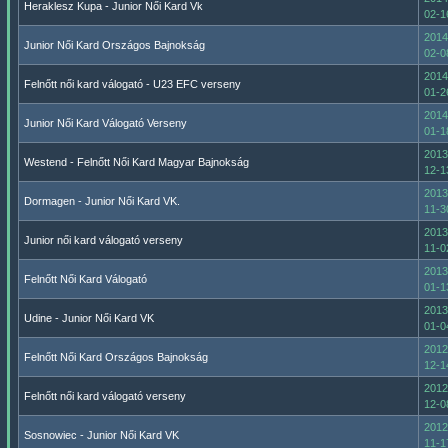
Heraklesz Kupa - Junior Női Kard Vk
02-1
2014
Junior Női Kard Országos Bajnokság
02-0
2014
Felnőtt női kard válogató - U23 EFC verseny
01-2
2014
Junior Női Kard Válogató Verseny
01-1
2013
Westend - Felnőtt Női Kard Magyar Bajnokság
12-1
2013
Dormagen - Junior Női Kard VK.
11-3
2013
Junior női kard válogató verseny
11-0
2013
Felnőtt Női Kard Válogató
01-1
2013
Udine - Junior Női Kard VK
01-0
2012
Felnőtt Női Kard Országos Bajnokság
12-1
2012
Felnőtt női kard válogató verseny
12-0
2012
Sosnowiec - Junior Női Kard VK
11-1