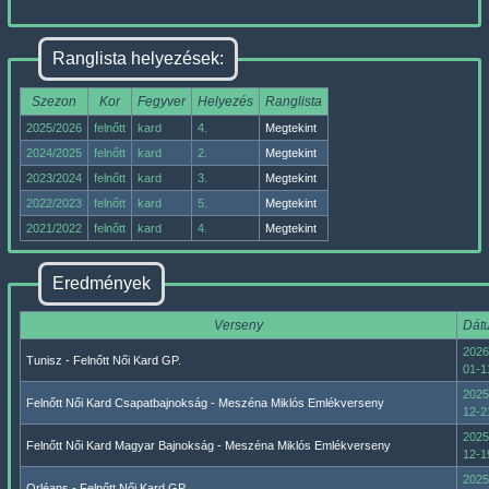
Ranglista helyezések:
Szezon
Kor
Fegyver
Helyezés
Ranglista
2025/2026
felnőtt
kard
4.
Megtekint
2024/2025
felnőtt
kard
2.
Megtekint
2023/2024
felnőtt
kard
3.
Megtekint
2022/2023
felnőtt
kard
5.
Megtekint
2021/2022
felnőtt
kard
4.
Megtekint
Eredmények
Verseny
Dát
2026
Tunisz - Felnőtt Női Kard GP.
01-1
2025
Felnőtt Női Kard Csapatbajnokság - Meszéna Miklós Emlékverseny
12-2
2025
Felnőtt Női Kard Magyar Bajnokság - Meszéna Miklós Emlékverseny
12-1
2025
Orléans - Felnőtt Női Kard GP.