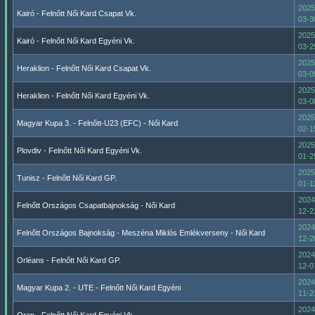
2025
Kairó - Felnőtt Női Kard Csapat Vk.
03-3
2025
Kairó - Felnőtt Női Kard Egyéni Vk.
03-2
2025
Heraklion - Felnőtt Női Kard Csapat Vk.
03-0
2025
Heraklion - Felnőtt Női Kard Egyéni Vk.
03-0
2025
Magyar Kupa 3. - Felnőtt-U23 (EFC) - Női Kard
02-1
2025
Plovdiv - Felnőtt Női Kard Egyéni Vk.
01-2
2025
Tunisz - Felnőtt Női Kard GP.
01-1
2024
Felnőtt Országos Csapatbajnokság - Női Kard
12-2
2024
Felnőtt Országos Bajnokság - Meszéna Miklós Emlékverseny - Női Kard
12-2
2024
Orléans - Felnőtt Női Kard GP.
12-0
2024
Magyar Kupa 2. - UTE - Felnőtt Női Kard Egyéni
11-2
2024