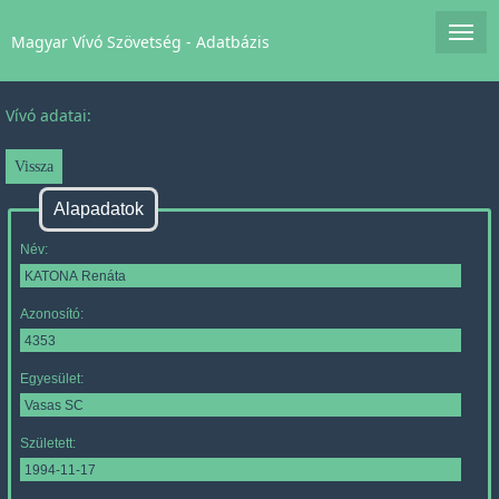
Magyar Vívó Szövetség - Adatbázis
Vívó adatai:
Alapadatok
Név:
Azonosító:
Egyesület:
Született: