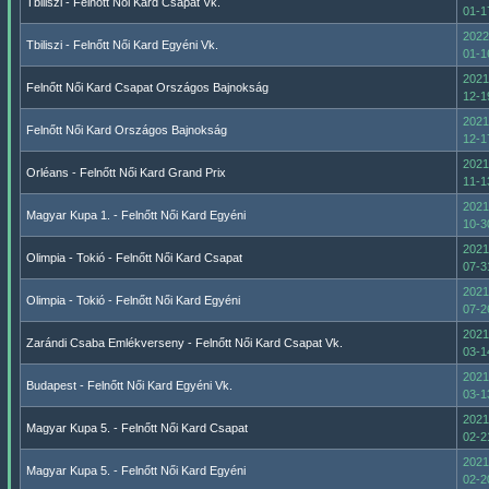
Tbiliszi - Felnőtt Női Kard Csapat Vk.
01-1
2022
Tbiliszi - Felnőtt Női Kard Egyéni Vk.
01-1
2021
Felnőtt Női Kard Csapat Országos Bajnokság
12-1
2021
Felnőtt Női Kard Országos Bajnokság
12-1
2021
Orléans - Felnőtt Női Kard Grand Prix
11-1
2021
Magyar Kupa 1. - Felnőtt Női Kard Egyéni
10-3
2021
Olimpia - Tokió - Felnőtt Női Kard Csapat
07-3
2021
Olimpia - Tokió - Felnőtt Női Kard Egyéni
07-2
2021
Zarándi Csaba Emlékverseny - Felnőtt Női Kard Csapat Vk.
03-1
2021
Budapest - Felnőtt Női Kard Egyéni Vk.
03-1
2021
Magyar Kupa 5. - Felnőtt Női Kard Csapat
02-2
2021
Magyar Kupa 5. - Felnőtt Női Kard Egyéni
02-2