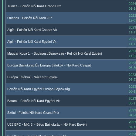
2024
Tunisz - Felnőtt Női Kard Grand Prix
01-1
2023
Orléans - Felnőtt Női Kard GP.
12-0
2023
Algír - Felnőtt Női Kard Csapat Vk.
11-1
2023
Algír - Felnőtt Női Kard Egyéni Vk.
11-1
2023
Magyar Kupa 1. - Budapest Bajnokság - Felnőtt Női Kard Egyéni
11-0
2023
Európa Bajnokság És Európa Játékok - Női Kard Csapat
06-3
2023
Európa Játékok - Női Kard Egyéni
06-2
2023
Felnőtt Női Kard Egyéni Európa Bajnokság
06-1
2023
Batumi - Felnőtt Női Kard Egyéni Vk.
05-1
2023
Szöul - Felnőtt Női Kard Grand Prix
04-2
2023
U23 EFC - MK. 3. - Bécs Bajnokság - Női Kard Egyéni
04-1
2023