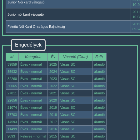
Junior Női kard válogató
10-2
2011
Junior női kard válogató
10-0
2011
Felnőtt Női Kard Országos Bajnokság
09-2
Engedélyek
id.
Kategória
Év
Vásárló (Club)
Felh.
39859
Éves - normál
2025
Vasas SC
állandó
35932
Éves - normál
2024
Vasas SC
állandó
32260
Éves - normál
2023
Vasas SC
állandó
30065
Éves - normál
2022
Vasas SC
állandó
27011
Éves - normál
2021
Vasas SC
állandó
22656
Éves - normál
2020
Vasas SC
állandó
21074
Éves - normál
2019
Vasas SC
állandó
17703
Éves - normál
2018
Vasas SC
állandó
14593
Éves - normál
2017
Vasas SC
állandó
11499
Éves - normál
2016
Vasas SC
állandó
9893
Féléves - normál
2015
Vasas SC
állandó