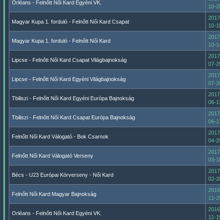
Orléans - Felnőtt Női Kard Egyéni VK.
10-2
2017
Magyar Kupa 1. forduló - Felnőtt Női Kard Csapat
10-1
2017
Magyar Kupa 1. forduló - Felnőtt Női Kard
10-1
2017
Lipcse - Felnőtt Női Kard Csapat Világbajnokság
07-2
2017
Lipcse - Felnőtt Női Kard Egyéni Világbajnokság
07-2
2017
Tbiliszi - Felnőtt Női Kard Egyéni Európa Bajnokság
06-1
2017
Tbiliszi - Felnőtt Női Kard Csapat Európa Bajnokság
06-1
2017
Felnőtt Női Kard Válogató - Bok Csarnok
04-2
2017
Felnőtt Női Kard Válogató Verseny
03-1
2017
Bécs - U23 Európai Körverseny - Női Kard
02-2
2016
Felnőtt Női Kard Magyar Bajnokság
11-2
2016
Orléans - Felnőtt Női Kard Egyéni VK.
11-1