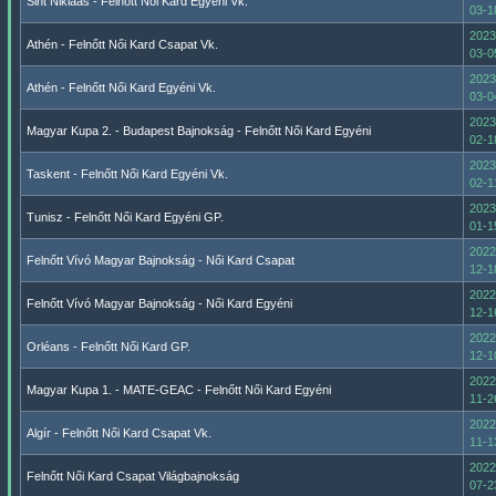
Sint Niklaas - Felnőtt Női Kard Egyéni Vk.
03-1
2023
Athén - Felnőtt Női Kard Csapat Vk.
03-0
2023
Athén - Felnőtt Női Kard Egyéni Vk.
03-0
2023
Magyar Kupa 2. - Budapest Bajnokság - Felnőtt Női Kard Egyéni
02-1
2023
Taskent - Felnőtt Női Kard Egyéni Vk.
02-1
2023
Tunisz - Felnőtt Női Kard Egyéni GP.
01-1
2022
Felnőtt Vívó Magyar Bajnokság - Női Kard Csapat
12-1
2022
Felnőtt Vívó Magyar Bajnokság - Női Kard Egyéni
12-1
2022
Orléans - Felnőtt Női Kard GP.
12-1
2022
Magyar Kupa 1. - MATE-GEAC - Felnőtt Női Kard Egyéni
11-2
2022
Algír - Felnőtt Női Kard Csapat Vk.
11-1
2022
Felnőtt Női Kard Csapat Világbajnokság
07-2