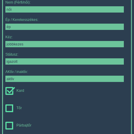
Nem (Férfi/női):
Ép / Kerekesszékes:
Kéz:
Státusz:
AKtív / inaktív:
Kard
Tőr
Párbajtőr