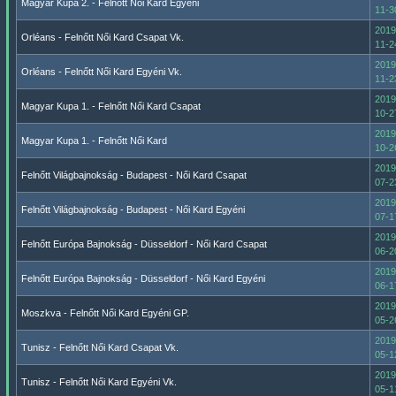
Magyar Kupa 2. - Felnőtt Női Kard Egyéni
11-3
2019
Orléans - Felnőtt Női Kard Csapat Vk.
11-2
2019
Orléans - Felnőtt Női Kard Egyéni Vk.
11-2
2019
Magyar Kupa 1. - Felnőtt Női Kard Csapat
10-2
2019
Magyar Kupa 1. - Felnőtt Női Kard
10-2
2019
Felnőtt Világbajnokság - Budapest - Női Kard Csapat
07-2
2019
Felnőtt Világbajnokság - Budapest - Női Kard Egyéni
07-1
2019
Felnőtt Európa Bajnokság - Düsseldorf - Női Kard Csapat
06-2
2019
Felnőtt Európa Bajnokság - Düsseldorf - Női Kard Egyéni
06-1
2019
Moszkva - Felnőtt Női Kard Egyéni GP.
05-2
2019
Tunisz - Felnőtt Női Kard Csapat Vk.
05-1
2019
Tunisz - Felnőtt Női Kard Egyéni Vk.
05-1