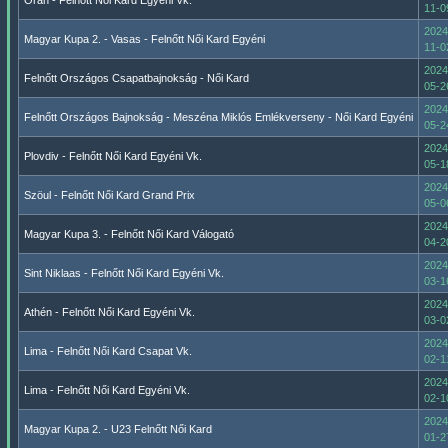
Oran - Felnőtt Női Kard Egyéni Vk.
11-0
2024
Magyar Kupa 2. - Vasas - Felnőtt Női Kard Egyéni
11-0
2024
Felnőtt Országos Csapatbajnokság - Női Kard
05-2
2024
Felnőtt Országos Bajnokság - Meszéna Miklós Emlékverseny - Női Kard Egyéni
05-2
2024
Plovdiv - Felnőtt Női Kard Egyéni Vk.
05-1
2024
Szöul - Felnőtt Női Kard Grand Prix
05-0
2024
Magyar Kupa 3. - Felnőtt Női Kard Válogató
04-2
2024
Sint Niklaas - Felnőtt Női Kard Egyéni Vk.
03-1
2024
Athén - Felnőtt Női Kard Egyéni Vk.
03-0
2024
Lima - Felnőtt Női Kard Csapat Vk.
02-1
2024
Lima - Felnőtt Női Kard Egyéni Vk.
02-1
2024
Magyar Kupa 2. - U23 Felnőtt Női Kard
01-2