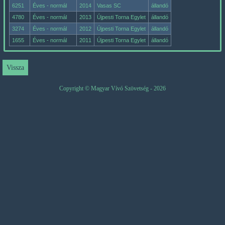
6251
Éves - normál
2014
Vasas SC
állandó
4780
Éves - normál
2013
Újpesti Torna Egylet
állandó
3274
Éves - normál
2012
Újpesti Torna Egylet
állandó
1655
Éves - normál
2011
Újpesti Torna Egylet
állandó
Copyright © Magyar Vívó Szövetség - 2026