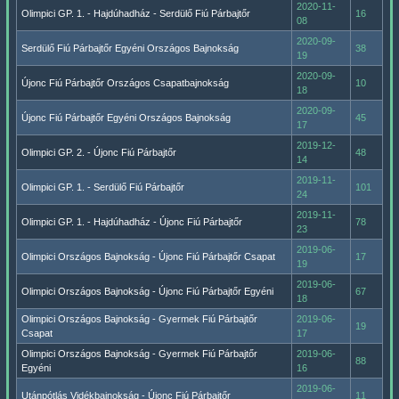
2020-11-
Olimpici GP. 1. - Hajdúhadház - Serdülő Fiú Párbajtőr
16
08
2020-09-
Serdülő Fiú Párbajtőr Egyéni Országos Bajnokság
38
19
2020-09-
Újonc Fiú Párbajtőr Országos Csapatbajnokság
10
18
2020-09-
Újonc Fiú Párbajtőr Egyéni Országos Bajnokság
45
17
2019-12-
Olimpici GP. 2. - Újonc Fiú Párbajtőr
48
14
2019-11-
Olimpici GP. 1. - Serdülő Fiú Párbajtőr
101
24
2019-11-
Olimpici GP. 1. - Hajdúhadház - Újonc Fiú Párbajtőr
78
23
2019-06-
Olimpici Országos Bajnokság - Újonc Fiú Párbajtőr Csapat
17
19
2019-06-
Olimpici Országos Bajnokság - Újonc Fiú Párbajtőr Egyéni
67
18
Olimpici Országos Bajnokság - Gyermek Fiú Párbajtőr
2019-06-
19
Csapat
17
Olimpici Országos Bajnokság - Gyermek Fiú Párbajtőr
2019-06-
88
Egyéni
16
2019-06-
Utánpótlás Vidékbajnokság - Újonc Fiú Párbajtőr
11