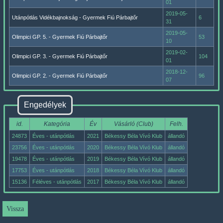
01
2019-05-
Utánpótlás Vidékbajnokság - Gyermek Fiú Párbajtőr
6
31
2019-05-
Olimpici GP. 5. - Gyermek Fiú Párbajtőr
53
10
2019-02-
Olimpici GP. 3. - Gyermek Fiú Párbajtőr
104
01
2018-12-
Olimpici GP. 2. - Gyermek Fiú Párbajtőr
96
07
Engedélyek
id.
Kategória
Év
Vásárló (Club)
Felh.
24873
Éves - utánpótlás
2021
Békessy Béla Vívó Klub
állandó
23756
Éves - utánpótlás
2020
Békessy Béla Vívó Klub
állandó
19478
Éves - utánpótlás
2019
Békessy Béla Vívó Klub
állandó
17753
Éves - utánpótlás
2018
Békessy Béla Vívó Klub
állandó
15136
Féléves - utánpótlás
2017
Békessy Béla Vívó Klub
állandó