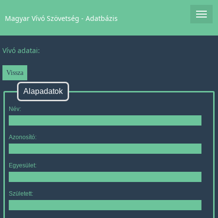
Magyar Vívó Szövetség - Adatbázis
Vívó adatai:
Alapadatok
Név:
Azonosító:
Egyesület:
Született: