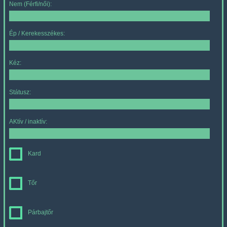
Nem (Férfi/női):
Ép / Kerekesszékes:
Kéz:
Státusz:
AKtív / inaktív:
Kard
Tőr
Párbajtőr