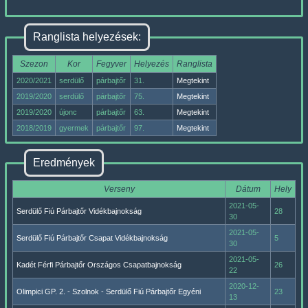
Ranglista helyezések:
Szezon
Kor
Fegyver
Helyezés
Ranglista
2020/2021
serdülő
párbajtőr
31.
Megtekint
2019/2020
serdülő
párbajtőr
75.
Megtekint
2019/2020
újonc
párbajtőr
63.
Megtekint
2018/2019
gyermek
párbajtőr
97.
Megtekint
Eredmények
Verseny
Dátum
Hely
2021-05-
Serdülő Fiú Párbajtőr Vidékbajnokság
28
30
2021-05-
Serdülő Fiú Párbajtőr Csapat Vidékbajnokság
5
30
2021-05-
Kadét Férfi Párbajtőr Országos Csapatbajnokság
26
22
2020-12-
Olimpici GP. 2. - Szolnok - Serdülő Fiú Párbajtőr Egyéni
23
13