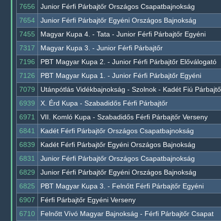
7656
Junior Férfi Párbajtőr Országos Csapatbajnokság
7654
Junior Férfi Párbajtőr Egyéni Országos Bajnokság
7455
Magyar Kupa 4. - Tata - Junior Férfi Párbajtőr Egyéni
7317
Magyar Kupa 3. - Junior Férfi Párbajtőr
7196
PBT Magyar Kupa 2. - Junior Férfi Párbajtőr Előválogató
7126
PBT Magyar Kupa 1. - Junior Férfi Párbajtőr Egyéni
7079
Utánpótlás Vidékbajnokság - Szolnok - Kadét Fiú Párbajtő
6939
X. Érd Kupa - Szabadidős Férfi Párbajtőr
6971
VII. Komló Kupa - Szabadidős Férfi Párbajtőr Verseny
6841
Kadét Férfi Párbajtőr Országos Csapatbajnokság
6839
Kadét Férfi Párbajtőr Egyéni Országos Bajnokság
6831
Junior Férfi Párbajtőr Országos Csapatbajnokság
6829
Junior Férfi Párbajtőr Egyéni Országos Bajnokság
6825
PBT Magyar Kupa 3. - Felnőtt Férfi Párbajtőr Egyéni
6907
Férfi Párbajtőr Egyéni Verseny
6710
Felnőtt Vívó Magyar Bajnokság - Férfi Párbajtőr Csapat