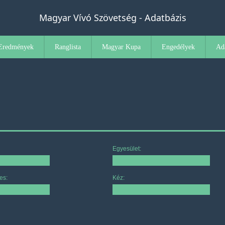
Magyar Vívó Szövetség - Adatbázis
Eredmények
Ranglista
Magyar Kupa
Engedélyek
Ad
Egyesület:
es:
Kéz: