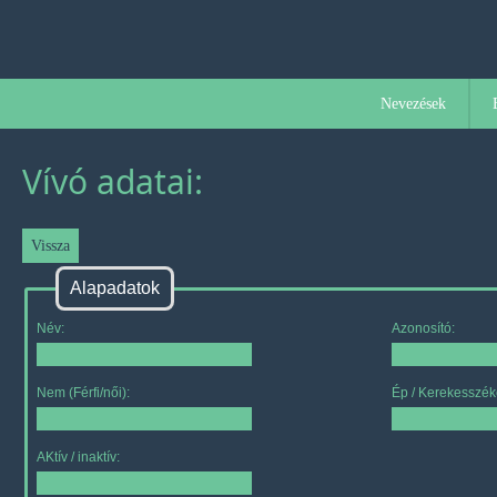
Nevezések
Vívó adatai:
Alapadatok
Név:
Azonosító:
Nem (Férfi/női):
Ép / Kerekesszék
AKtív / inaktív: