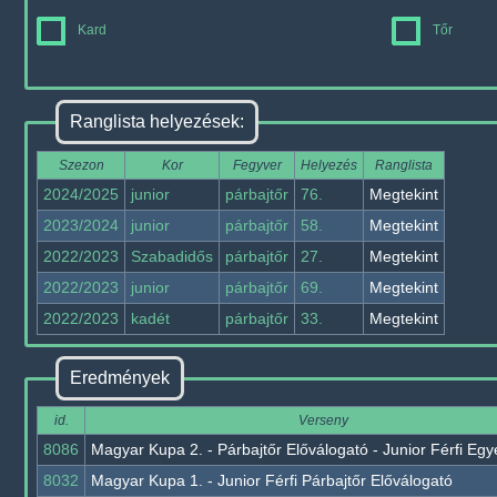
Kard
Tőr
Ranglista helyezések:
Szezon
Kor
Fegyver
Helyezés
Ranglista
2024/2025
junior
párbajtőr
76.
Megtekint
2023/2024
junior
párbajtőr
58.
Megtekint
2022/2023
Szabadidős
párbajtőr
27.
Megtekint
2022/2023
junior
párbajtőr
69.
Megtekint
2022/2023
kadét
párbajtőr
33.
Megtekint
Eredmények
id.
Verseny
8086
Magyar Kupa 2. - Párbajtőr Előválogató - Junior Férfi Egy
8032
Magyar Kupa 1. - Junior Férfi Párbajtőr Előválogató