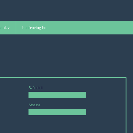
atok
hunfencing.hu
Született:
Státusz: