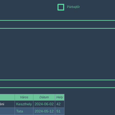
Párbajtőr
Város
Dátum
Hely
éni
Keszthely
2024-06-02
42
Tata
2024-05-12
51